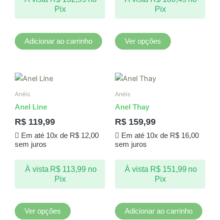
ser
Pix
Pix
escolhidas
na
página
Adicionar ao carrinho
Ver opções
do
produto
Este
produto
Anéis
Anéis
tem
Anel Line
Anel Thay
várias
R$
119,99
R$
159,99
variantes.
Em até 10x de
R$
12,00
Em até 10x de
R$
16,00
As
sem juros
sem juros
opções
podem
À vista
R$
113,99
no
À vista
R$
151,99
no
ser
Pix
Pix
escolhidas
na
página
Ver opções
Adicionar ao carrinho
do