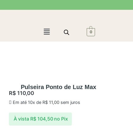
Ir
para
o
conteúdo
Menu
0
Pulseira Ponto de Luz Max
R$
110,00
Em até 10x de
R$
11,00
sem juros
À vista
R$
104,50
no Pix