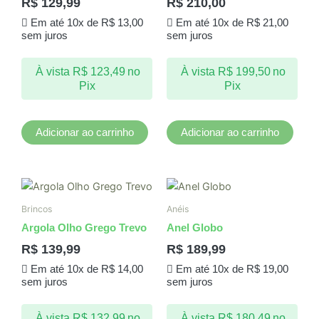
R$
129,99
R$
210,00
Em até 10x de
R$
13,00
Em até 10x de
R$
21,00
sem juros
sem juros
À vista
R$
123,49
no
À vista
R$
199,50
no
Pix
Pix
Adicionar ao carrinho
Adicionar ao carrinho
Este
produto
Brincos
Anéis
tem
Argola Olho Grego Trevo
Anel Globo
várias
R$
139,99
R$
189,99
variantes.
Em até 10x de
R$
14,00
Em até 10x de
R$
19,00
As
sem juros
sem juros
opções
podem
À vista
R$
132,99
no
À vista
R$
180,49
no