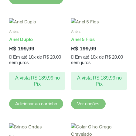
Este
produto
Anéis
Anéis
tem
Anel Duplo
Anel 5 Fios
várias
R$
199,99
R$
199,99
variantes.
Em até 10x de
R$
20,00
Em até 10x de
R$
20,00
As
sem juros
sem juros
opções
podem
À vista
R$
189,99
no
À vista
R$
189,99
no
ser
Pix
Pix
escolhidas
na
página
Adicionar ao carrinho
Ver opções
do
produto