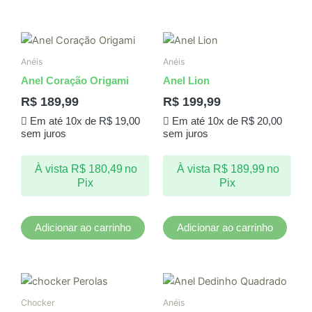
produto
Anéis
Anéis
Anel Coração Origami
Anel Lion
R$
189,99
R$
199,99
Em até 10x de
R$
19,00
Em até 10x de
R$
20,00
sem juros
sem juros
À vista
R$
180,49
no
À vista
R$
189,99
no
Pix
Pix
Adicionar ao carrinho
Adicionar ao carrinho
Chocker
Anéis