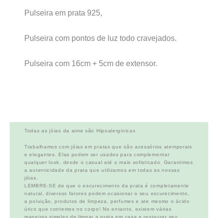
Pulseira em prata 925,
Pulseira com pontos de luz todo cravejados.
Pulseira com 16cm + 5cm de extensor.
Todas as jóias da aime são Hipoalerginicas
Trabalhamos com jóias em pratas que são acessórios atemporais
e elegantes. Elas podem ser usados para complementar
qualquer look, desde o casual até o mais sofisticado. Garantimos
a autenticidade da prata que utilizamos em todas as nossas
jóias.
LEMBRE-SE de que o escurecimento da prata é completamente
natural, diversos fatores podem ocasionar o seu escurecimento,
a poluição, produtos de limpeza, perfumes e ate mesmo o ácido
úrico que contemos no corpo! No entanto, existem várias
maneiras simples de limpar a prata em casa e restaurar seu