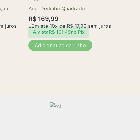
ação
Anel Dedinho Quadrado
R$
169,99
m juros
Em até 10x de
R$
17,00
sem juros
À vista
R$
161,49
no Pix
Adicionar ao carrinho