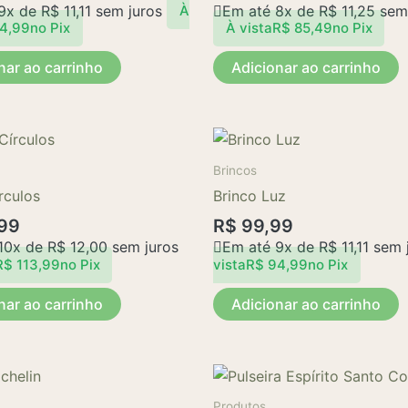
 9x de
R$
11,11
sem juros
Em até 8x de
R$
11,25
sem 
À
4,99
no Pix
À vista
R$
85,49
no Pix
nar ao carrinho
Adicionar ao carrinho
Brincos
rculos
Brinco Luz
99
R$
99,99
10x de
R$
12,00
sem juros
Em até 9x de
R$
11,11
sem 
R$
113,99
no Pix
vista
R$
94,99
no Pix
nar ao carrinho
Adicionar ao carrinho
Este
produto
Produtos