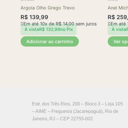
Argola Olho Grego Trevo
Anel Mich
R$
139,99
R$
259
Em até 10x de
R$
14,00
sem juros
Em até 
À vista
R$
132,99
no Pix
À vista
Adicionar ao carrinho
Ver o
Estr. dos Três Rios, 200 – Bloco 3 – Loja 105
– AIME – Freguesia (Jacarepaguá), Rio de
Janeiro, RJ – CEP 22755-002