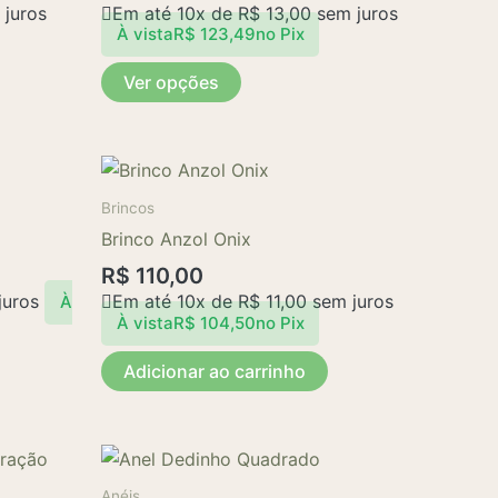
juros
Em até 10x de
R$
13,00
sem juros
As
À vista
R$
123,49
no Pix
opções
Ver opções
podem
ser
escolhidas
na
página
Brincos
do
Brinco Anzol Onix
produto
R$
110,00
juros
Em até 10x de
R$
11,00
sem juros
À
À vista
R$
104,50
no Pix
Adicionar ao carrinho
Anéis