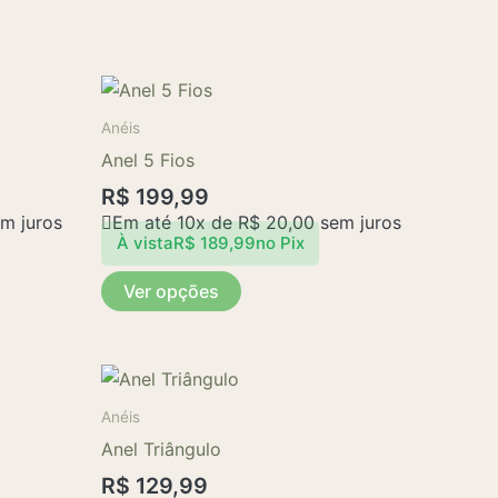
Este
produto
Anéis
tem
Anel 5 Fios
várias
R$
199,99
variantes.
m juros
Em até 10x de
R$
20,00
sem juros
As
À vista
R$
189,99
no Pix
opções
Ver opções
podem
ser
escolhidas
Este
na
produto
página
Anéis
tem
do
Anel Triângulo
várias
produto
R$
129,99
variantes.