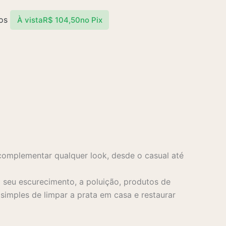
os
À vista
R$
104,50
no Pix
complementar qualquer look, desde o casual até
seu escurecimento, a poluição, produtos de
imples de limpar a prata em casa e restaurar