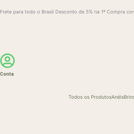
Ir
para
Frete para todo o Brasil
Desconto de 5% na 1ª Compra 
o
conteúdo
Conta
Todos os Produtos
Anéis
Brin