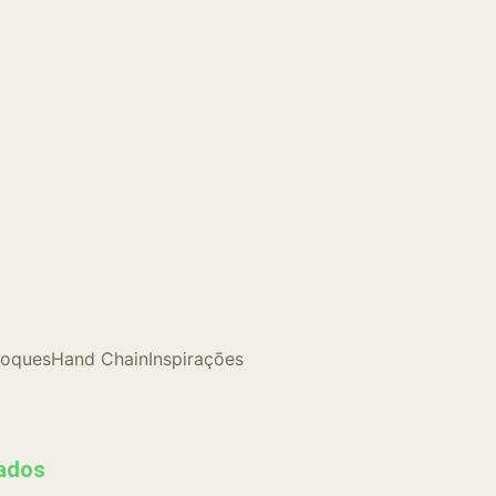
loques
Hand Chain
Inspirações
rados