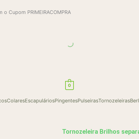
com o Cupom PRIMEIRACOMPRA
0
cos
Colares
Escapulários
Pingentes
Pulseiras
Tornozeleiras
Ber
Tornozeleira Brilhos sepa