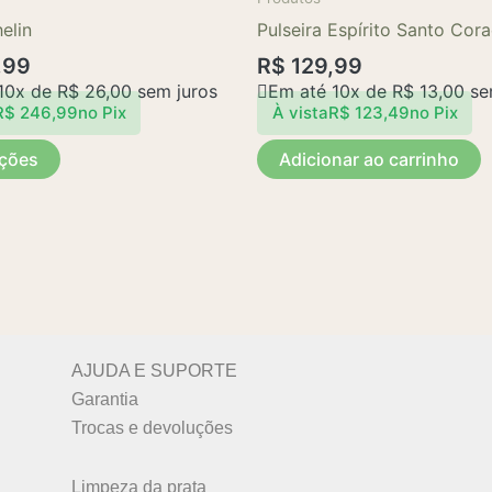
tem
elin
Pulseira Espírito Santo Cor
várias
,99
R$
129,99
variantes.
10x de
R$
26,00
sem juros
Em até 10x de
R$
13,00
se
As
R$
246,99
no Pix
À vista
R$
123,49
no Pix
opções
pções
Adicionar ao carrinho
podem
ser
escolhidas
na
página
do
produto
AJUDA E SUPORTE
Garantia
Trocas e devoluções
Limpeza da prata