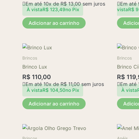
Em até 10x de
R$
13,00
sem juros
Em até
À vista
R$
123,49
no Pix
vista
R$
9
Adicionar ao carrinho
Adicio
Brincos
Brincos
Brinco Lux
Brinco Cí
R$
110,00
R$
119,
Em até 10x de
R$
11,00
sem juros
Em até 
À vista
R$
104,50
no Pix
À vista
Adicionar ao carrinho
Adicio
Brincos
Anéis