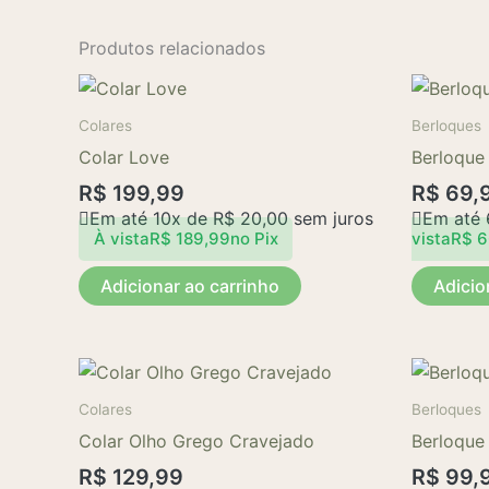
Produtos relacionados
Colares
Berloques
Colar Love
Berloque
R$
199,99
R$
69,
Em até 10x de
R$
20,00
sem juros
Em até
À vista
R$
189,99
no Pix
vista
R$
6
Adicionar ao carrinho
Adicio
Colares
Berloques
Colar Olho Grego Cravejado
Berloque
R$
129,99
R$
99,