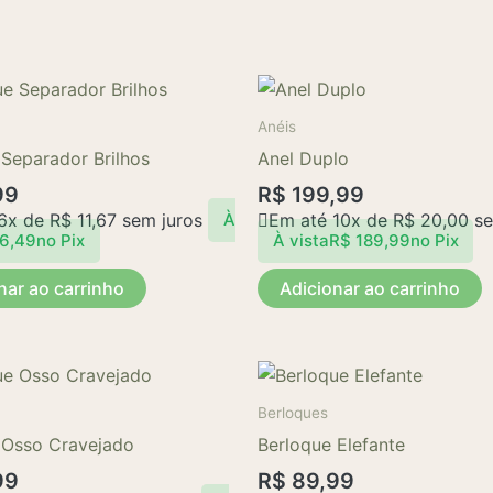
Anéis
 Separador Brilhos
Anel Duplo
99
R$
199,99
 6x de
R$
11,67
sem juros
Em até 10x de
R$
20,00
se
À
6,49
no Pix
À vista
R$
189,99
no Pix
nar ao carrinho
Adicionar ao carrinho
Berloques
 Osso Cravejado
Berloque Elefante
99
R$
89,99