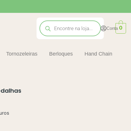
Pesquisar
produtos
0
Conta
Tornozeleiras
Berloques
Hand Chain
edalhas
uros