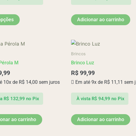
ser
escolhidas
opções
Adicionar ao carrinho
na
página
do
produto
Brincos
Pérola M
Brinco Luz
9,99
R$
99,99
é 10x de
R$
14,00
sem juros
Em até 9x de
R$
11,11
sem j
ta
R$
132,99
no Pix
À vista
R$
94,99
no Pix
ionar ao carrinho
Adicionar ao carrinho