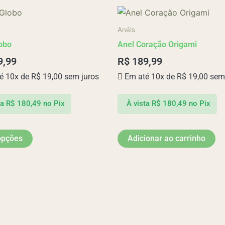
Este
produto
Anéis
tem
obo
Anel Coração Origami
várias
9,99
R$
189,99
variantes.
é 10x de
R$
19,00
sem juros
Em até 10x de
R$
19,00
sem 
As
opções
podem
ta
R$
180,49
no Pix
À vista
R$
180,49
no Pix
ser
escolhidas
opções
Adicionar ao carrinho
na
página
do
produto