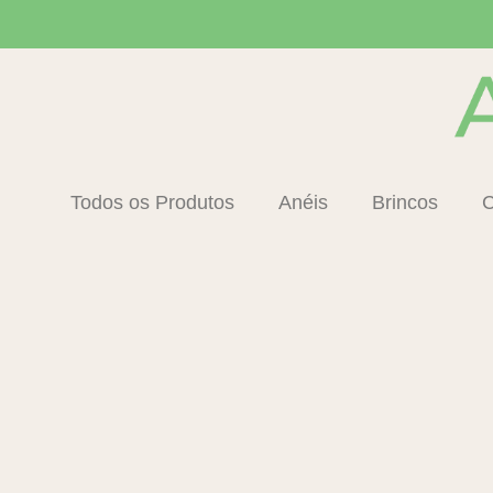
Ir
para
o
conteúdo
Todos os Produtos
Anéis
Brincos
C