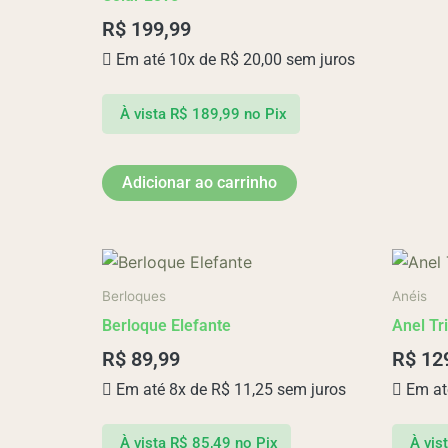
R$
199,99
Em até 10x de
R$
20,00
sem juros
À vista
R$
189,99
no Pix
Adicionar ao carrinho
Berloques
Anéis
Berloque Elefante
Anel Tr
R$
89,99
R$
12
Em até 8x de
R$
11,25
sem juros
Em at
À vista
R$
85,49
no Pix
À vis