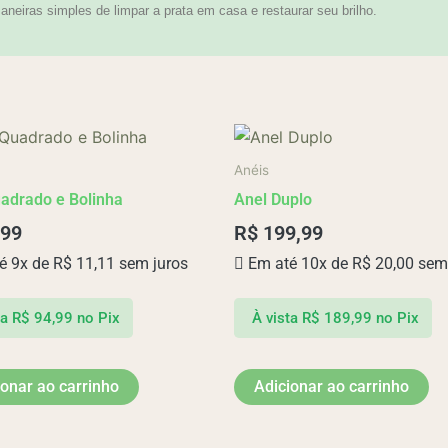
neiras simples de limpar a prata em casa e restaurar seu brilho.
Anéis
adrado e Bolinha
Anel Duplo
,99
R$
199,99
é 9x de
R$
11,11
sem juros
Em até 10x de
R$
20,00
sem 
ta
R$
94,99
no Pix
À vista
R$
189,99
no Pix
ionar ao carrinho
Adicionar ao carrinho