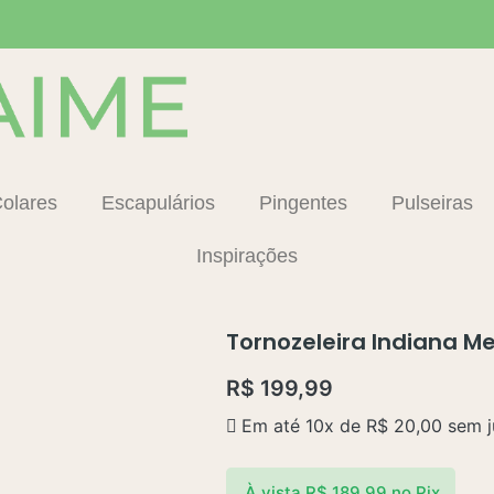
olares
Escapulários
Pingentes
Pulseiras
Inspirações
Tornozeleira Indiana M
R$
199,99
Em até 10x de
R$
20,00
sem j
À vista
R$
189,99
no Pix