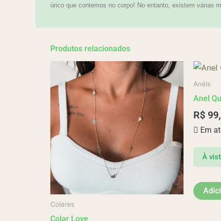
úrico que contemos no corpo! No entanto, existem várias ma
Produtos relacionados
Anéis
Anel Qu
R$
99
Em at
À vis
Adic
Colares
Colar Love