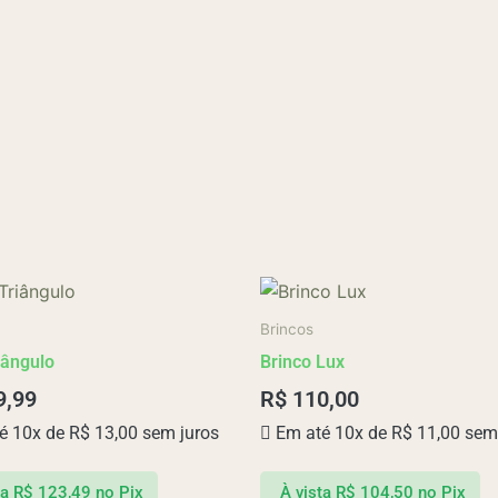
Este
produto
Brincos
tem
iângulo
Brinco Lux
várias
9,99
R$
110,00
variantes.
é 10x de
R$
13,00
sem juros
Em até 10x de
R$
11,00
sem 
As
opções
podem
ta
R$
123,49
no Pix
À vista
R$
104,50
no Pix