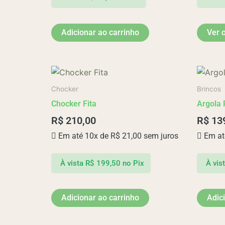
Adicionar ao carrinho
Ver 
Chocker
Brincos
Chocker Fita
Argola 
R$
210,00
R$
13
Em até 10x de
R$
21,00
sem juros
Em at
À vista
R$
199,50
no Pix
À vis
Adicionar ao carrinho
Adic