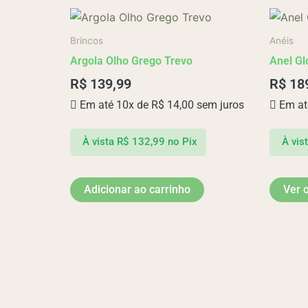
Brincos
Anéis
Argola Olho Grego Trevo
Anel Gl
R$
139,99
R$
18
Em até 10x de
R$
14,00
sem juros
Em at
À vista
R$
132,99
no Pix
À vis
Adicionar ao carrinho
Ver 