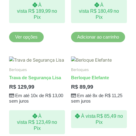
À
À
ser
vista
R$
189,99
no
vista
R$
180,49
no
escolhidas
Pix
Pix
na
página
do
Ver opções
Adicionar ao carrinho
produto
Berloques
Berloques
Trava de Segurança Lisa
Berloque Elefante
R$
129,99
R$
89,99
Em até 10x de
R$
13,00
Em até 8x de
R$
11,25
sem juros
sem juros
À
À vista
R$
85,49
no
vista
R$
123,49
no
Pix
Pix