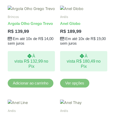
Este
produto
Brincos
Anéis
tem
Argola Olho Grego Trevo
Anel Globo
várias
R$
139,99
R$
189,99
variantes.
Em até 10x de
R$
14,00
Em até 10x de
R$
19,00
As
sem juros
sem juros
opções
podem
À
À
ser
vista
R$
132,99
no
vista
R$
180,49
no
escolhidas
Pix
Pix
na
página
do
Adicionar ao carrinho
Ver opções
produto
Este
produto
Anéis
Anéis
tem