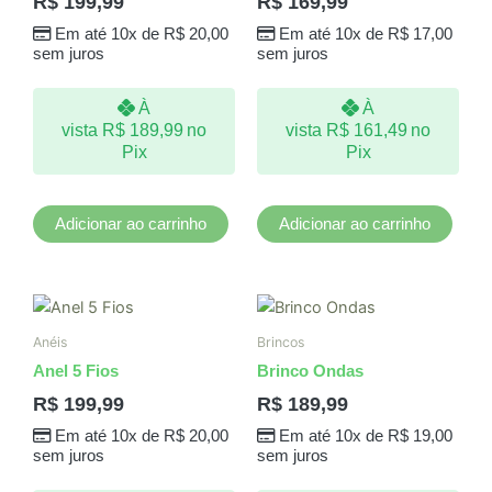
R$
199,99
R$
169,99
Em até 10x de
R$
20,00
Em até 10x de
R$
17,00
sem juros
sem juros
À
À
vista
R$
189,99
no
vista
R$
161,49
no
Pix
Pix
Adicionar ao carrinho
Adicionar ao carrinho
Este
produto
Anéis
Brincos
tem
Anel 5 Fios
Brinco Ondas
várias
R$
199,99
R$
189,99
variantes.
Em até 10x de
R$
20,00
Em até 10x de
R$
19,00
As
sem juros
sem juros
opções
podem