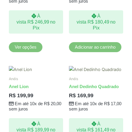
sem juros
sem juros
opções
podem
À
À
ser
vista
R$
246,99
no
vista
R$
180,49
no
escolhidas
Pix
Pix
na
página
do
Ver opções
Adicionar ao carrinho
produto
Anéis
Anéis
Anel Lion
Anel Dedinho Quadrado
R$
199,99
R$
169,99
Em até 10x de
R$
20,00
Em até 10x de
R$
17,00
sem juros
sem juros
À
À
vista
R$
189,99
no
vista
R$
161,49
no