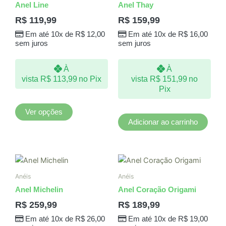
Anel Line
Anel Thay
várias
R$
119,99
R$
159,99
variantes.
Em até 10x de
R$
12,00
Em até 10x de
R$
16,00
As
sem juros
sem juros
opções
podem
À
À
ser
vista
R$
113,99
no Pix
vista
R$
151,99
no
escolhidas
Pix
na
página
Ver opções
do
Adicionar ao carrinho
produto
Este
produto
Anéis
Anéis
tem
Anel Michelin
Anel Coração Origami
várias
R$
259,99
R$
189,99
variantes.
Em até 10x de
R$
26,00
Em até 10x de
R$
19,00
As