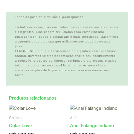
Todas as jóias da aime são Hipoalerginicas
Trabalhamos com jóias em pratas que são acessórios atemporais
e elegantes. Elas podem ser usados para complementar
qualquer look, desde o casual até o mais sofisticado. Garantimos
a autenticidade da prata que utilizamos em todas as nossas
jóias.
LEMBRE-SE de que o escurecimento da prata é completamente
natural, diversos fatores podem ocasionar o seu escurecimento,
a poluição, produtos de limpeza, perfumes e ate mesmo o ácido
úrico que contemos no corpo! No entanto, existem várias
maneiras simples de limpar a prata em casa e restaurar seu
brilho.
Produtos relacionados
Colares
Anéis
Colar Love
Anel Falange Indiano