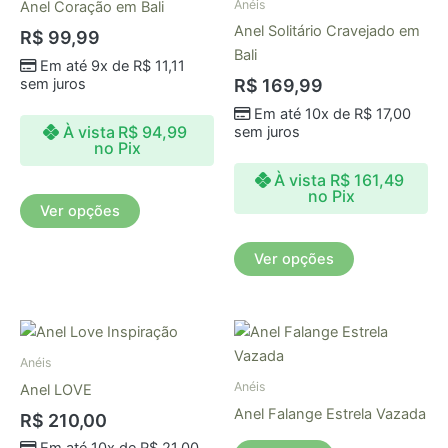
Anéis
Anel Coração em Bali
várias
várias
Anel Solitário Cravejado em
R$
99,99
variantes.
variantes.
Bali
Em até 9x de
R$
11,11
As
As
sem juros
R$
169,99
opções
opções
Em até 10x de
R$
17,00
podem
podem
À vista
R$
94,99
sem juros
ser
ser
no Pix
escolhidas
escolhidas
À vista
R$
161,49
na
na
no Pix
Ver opções
página
página
do
do
Ver opções
produto
produto
Este
produto
Anéis
tem
Anéis
Anel LOVE
várias
Anel Falange Estrela Vazada
R$
210,00
variantes.