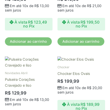
Em até 10x de
R$
13,00
Em até 10x de
R$
21,00
sem juros
sem juros
À vista
R$
123,49
À vista
R$
199,50
no Pix
no Pix
Adicionar ao carrinho
Adicionar ao carrinho
Chocker
Novidades Abril
Chocker Elos Ovais
Pulseira Corações
R$
199,99
Cravejado e liso
Em até 10x de
R$
20,00
sem juros
R$
129,99
Em até 10x de
R$
13,00
À vista
R$
189,99
sem juros
no Pix