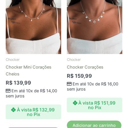
Chocker
Chocker
Chocker Mini Corações
Chocker Corações
Cheios
R$
159,99
R$
139,99
Em até 10x de
R$
16,00
sem juros
Em até 10x de
R$
14,00
sem juros
À vista
R$
151,99
no Pix
À vista
R$
132,99
no Pix
Adicionar ao carrinho