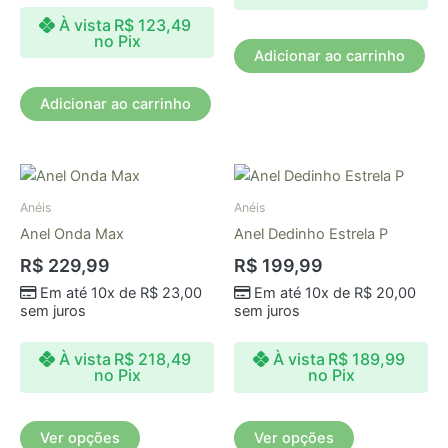
À vista
R$
123,49
no Pix
Adicionar ao carrinho
Adicionar ao carrinho
Este
Este
produto
produto
Anéis
Anéis
tem
tem
Anel Onda Max
Anel Dedinho Estrela P
várias
várias
R$
229,99
R$
199,99
variantes.
variantes.
Em até 10x de
R$
23,00
Em até 10x de
R$
20,00
As
As
sem juros
sem juros
opções
opções
podem
podem
À vista
R$
218,49
À vista
R$
189,99
ser
ser
no Pix
no Pix
escolhidas
escolhidas
na
na
Ver opções
Ver opções
página
página