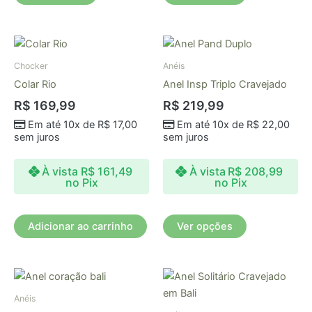
do
do
produto
produto
Este
produto
Chocker
Anéis
tem
Colar Rio
Anel Insp Triplo Cravejado
várias
R$
169,99
R$
219,99
variantes.
Em até 10x de
R$
17,00
Em até 10x de
R$
22,00
As
sem juros
sem juros
opções
podem
À vista
R$
161,49
À vista
R$
208,99
ser
no Pix
no Pix
escolhidas
na
Adicionar ao carrinho
Ver opções
página
do
produto
Este
Este
produto
produto
Anéis
tem
tem