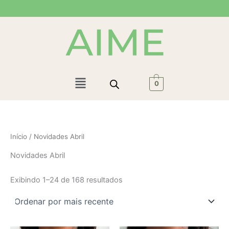
Classificado
Ir
por
mais
para
recente
o
conteúdo
Menu
0
Início
/ Novidades Abril
Novidades Abril
Exibindo 1–24 de 168 resultados