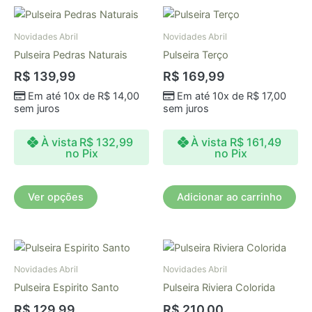
Este
produto
Novidades Abril
Novidades Abril
tem
Pulseira Pedras Naturais
Pulseira Terço
várias
R$
139,99
R$
169,99
variantes.
Em até 10x de
R$
14,00
Em até 10x de
R$
17,00
As
sem juros
sem juros
opções
podem
À vista
R$
132,99
À vista
R$
161,49
ser
no Pix
no Pix
escolhidas
na
Ver opções
Adicionar ao carrinho
página
do
produto
Novidades Abril
Novidades Abril
Pulseira Espirito Santo
Pulseira Riviera Colorida
R$
129,99
R$
210,00