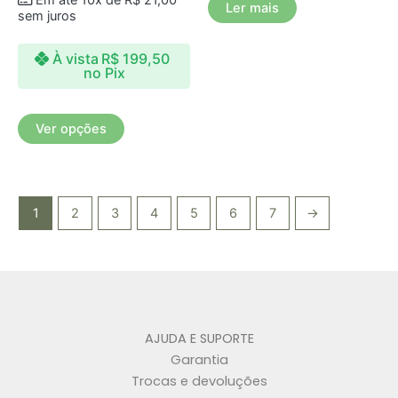
Em até 10x de
R$
21,00
As
Ler mais
sem juros
opções
podem
À vista
R$
199,50
ser
no Pix
escolhidas
na
Ver opções
página
do
produto
1
2
3
4
5
6
7
→
AJUDA E SUPORTE
Garantia
Trocas e devoluções