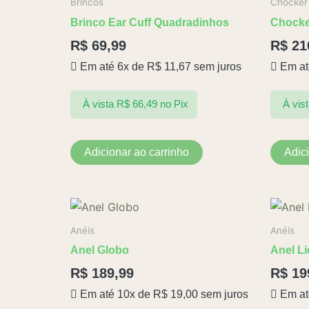
Brincos
Chocker
Brinco Ear Cuff Quadradinhos
Chocke
R$
69,99
R$
21
Em até 6x de
R$
11,67
sem juros
Em at
À vista
R$
66,49
no Pix
À vis
Adicionar ao carrinho
Adic
Este
produto
Anéis
Anéis
tem
Anel Globo
Anel L
várias
R$
189,99
R$
19
variantes.
Em até 10x de
R$
19,00
sem juros
Em at
As