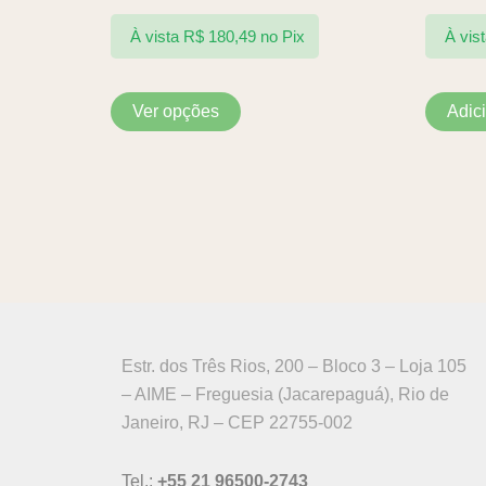
opções
podem
À vista
R$
180,49
no Pix
À vis
ser
escolhidas
Ver opções
Adic
na
página
do
produto
Estr. dos Três Rios, 200 – Bloco 3 – Loja 105
– AIME – Freguesia (Jacarepaguá), Rio de
Janeiro, RJ – CEP 22755-002
Tel.:
+55 21 96500-2743