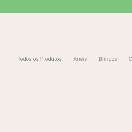
Ir
para
o
conteúdo
Todos os Produtos
Anéis
Brincos
C