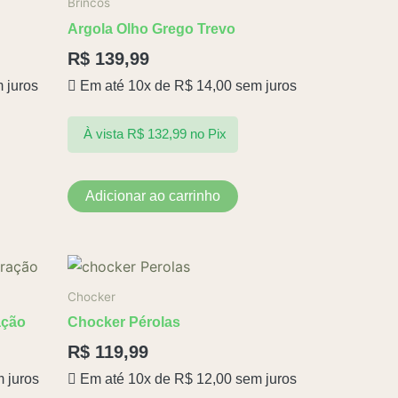
Brincos
Argola Olho Grego Trevo
R$
139,99
 juros
Em até 10x de
R$
14,00
sem juros
À vista
R$
132,99
no Pix
Adicionar ao carrinho
Chocker
ação
Chocker Pérolas
R$
119,99
 juros
Em até 10x de
R$
12,00
sem juros