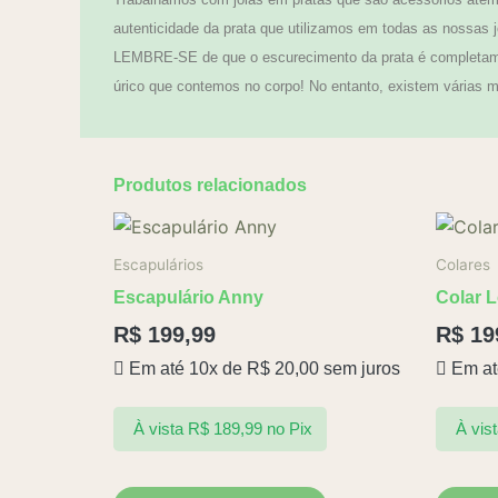
autenticidade da prata que utilizamos em todas as nossas j
LEMBRE-SE de que o escurecimento da prata é completamen
úrico que contemos no corpo! No entanto, existem várias ma
Produtos relacionados
Escapulários
Colares
Escapulário Anny
Colar 
R$
199,99
R$
19
Em até 10x de
R$
20,00
sem juros
Em at
À vista
R$
189,99
no Pix
À vis