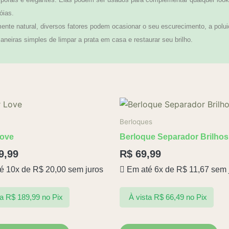
óias.
te natural, diversos fatores podem ocasionar o seu escurecimento, a polui
neiras simples de limpar a prata em casa e restaurar seu brilho.
Berloques
Love
Berloque Separador Brilhos
9,99
R$
69,99
é 10x de
R$
20,00
sem juros
Em até 6x de
R$
11,67
sem 
ta
R$
189,99
no Pix
À vista
R$
66,49
no Pix