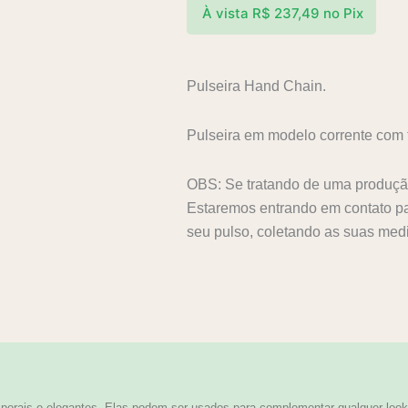
À vista
R$
237,49
no Pix
Pulseira Hand Chain.
Pulseira em modelo corrente com 
OBS: Se tratando de uma produção
Estaremos entrando em contato p
seu pulso, coletando as suas med
orais e elegantes. Elas podem ser usados para complementar qualquer look,