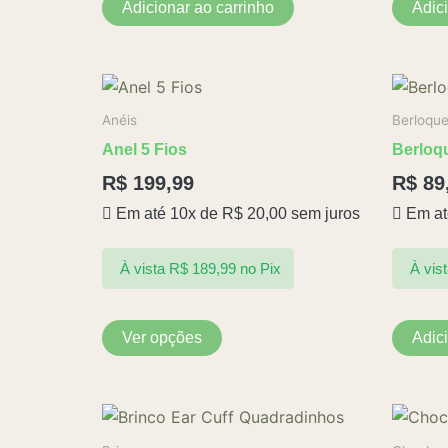
Adicionar ao carrinho
Adic
Este
produto
Anéis
Berloqu
tem
Anel 5 Fios
Berloqu
várias
R$
199,99
R$
89
variantes.
Em até 10x de
R$
20,00
sem juros
Em at
As
opções
podem
À vista
R$
189,99
no Pix
À vis
ser
escolhidas
Ver opções
Adic
na
página
do
produto