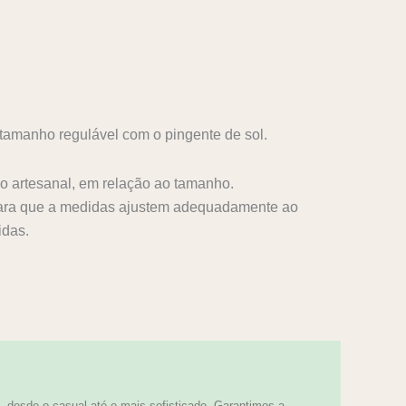
tamanho regulável com o pingente de sol.
 artesanal, em relação ao tamanho.
ara que a medidas ajustem adequadamente ao
idas.
 desde o casual até o mais sofisticado. Garantimos a