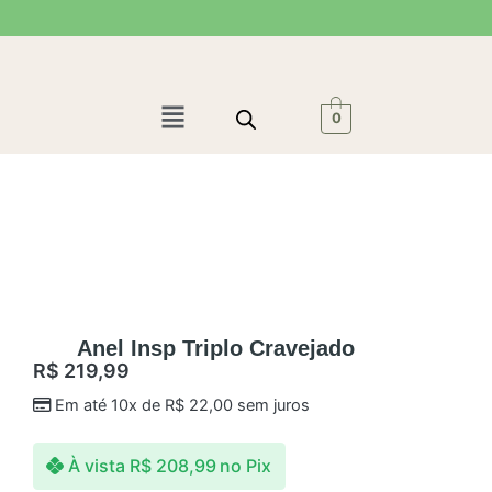
Ir
para
o
conteúdo
Menu
0
Anel Insp Triplo Cravejado
R$
219,99
Em até 10x de
R$
22,00
sem juros
À vista
R$
208,99
no Pix