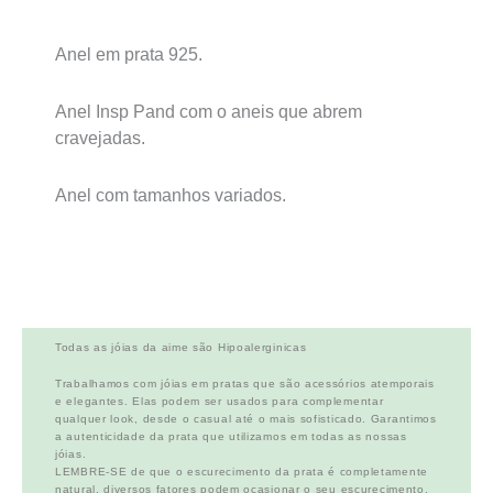
Anel em prata 925.
Anel Insp Pand com o aneis que abrem
cravejadas.
Anel com tamanhos variados.
Todas as jóias da aime são Hipoalerginicas
Trabalhamos com jóias em pratas que são acessórios atemporais
e elegantes. Elas podem ser usados para complementar
qualquer look, desde o casual até o mais sofisticado. Garantimos
a autenticidade da prata que utilizamos em todas as nossas
jóias.
LEMBRE-SE de que o escurecimento da prata é completamente
natural, diversos fatores podem ocasionar o seu escurecimento,