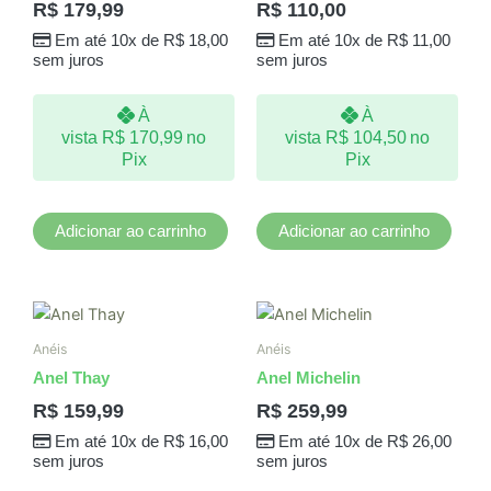
R$
179,99
R$
110,00
Em até 10x de
R$
18,00
Em até 10x de
R$
11,00
sem juros
sem juros
À
À
vista
R$
170,99
no
vista
R$
104,50
no
Pix
Pix
Adicionar ao carrinho
Adicionar ao carrinho
Este
produto
Anéis
Anéis
tem
Anel Thay
Anel Michelin
várias
R$
159,99
R$
259,99
variantes.
Em até 10x de
R$
16,00
Em até 10x de
R$
26,00
As
sem juros
sem juros
opções