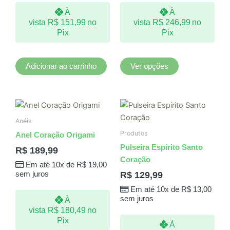
podem
À
À
ser
vista
R$
151,99
no
vista
R$
246,99
no
escolhidas
Pix
Pix
na
página
do
Adicionar ao carrinho
Ver opções
produto
Anéis
Produtos
Anel Coração Origami
Pulseira Espírito Santo
R$
189,99
Coração
Em até 10x de
R$
19,00
R$
129,99
sem juros
Em até 10x de
R$
13,00
sem juros
À
vista
R$
180,49
no
Pix
À