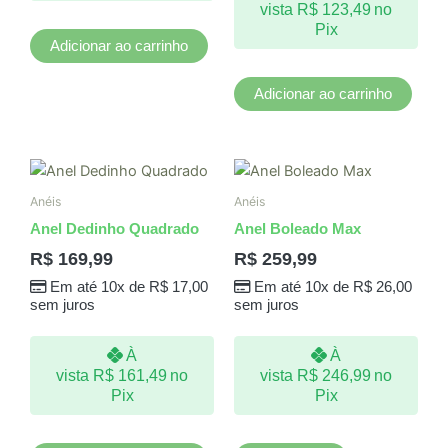
vista
R$
123,49
no
Pix
Adicionar ao carrinho
Adicionar ao carrinho
Este
produto
Anéis
Anéis
tem
Anel Dedinho Quadrado
Anel Boleado Max
várias
R$
169,99
R$
259,99
variantes.
Em até 10x de
R$
17,00
Em até 10x de
R$
26,00
As
sem juros
sem juros
opções
podem
À
À
ser
vista
R$
161,49
no
vista
R$
246,99
no
escolhidas
Pix
Pix
na
página