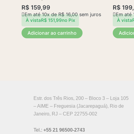
R$
159,99
R$
199
Em até 10x de
R$
16,00
sem juros
Em até 
À vista
R$
151,99
no Pix
À vista
Adicionar ao carrinho
Adicio
Estr. dos Três Rios, 200 – Bloco 3 – Loja 105
– AIME – Freguesia (Jacarepaguá), Rio de
Janeiro, RJ – CEP 22755-002
Tel.:
+55 21 96500-2743