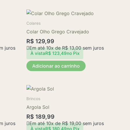
Colares
Colar Olho Grego Cravejado
R$
129,99
m juros
Em até 10x de
R$
13,00
sem juros
À vista
R$
123,49
no Pix
Adicionar ao carrinho
Brincos
Argola Sol
R$
189,99
m juros
Em até 10x de
R$
19,00
sem juros
À vista
R$
180,49
no Pix