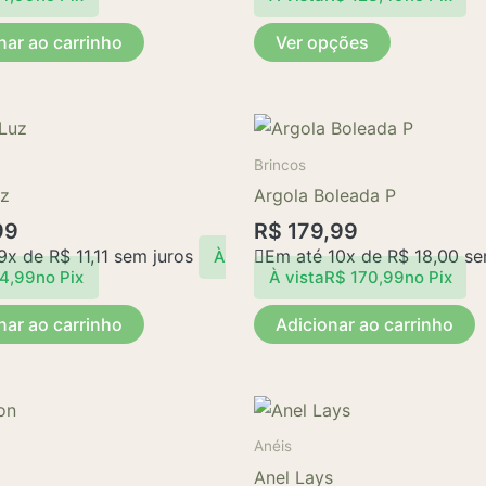
opções
nar ao carrinho
Ver opções
podem
ser
escolhidas
na
página
Brincos
do
uz
Argola Boleada P
produto
99
R$
179,99
 9x de
R$
11,11
sem juros
Em até 10x de
R$
18,00
se
À
4,99
no Pix
À vista
R$
170,99
no Pix
nar ao carrinho
Adicionar ao carrinho
Anéis
Anel Lays