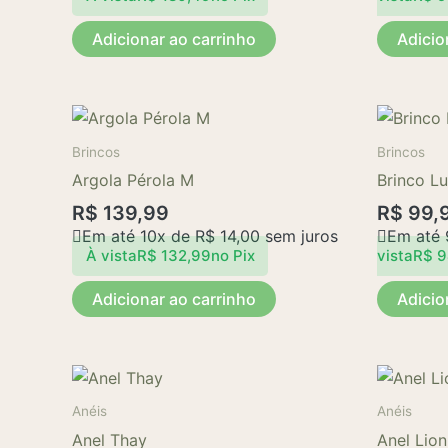
Adicionar ao carrinho
Adicio
Brincos
Brincos
Argola Pérola M
Brinco L
R$
139,99
R$
99,
Em até 10x de
R$
14,00
sem juros
Em até
À vista
R$
132,99
no Pix
vista
R$
9
Adicionar ao carrinho
Adicio
Anéis
Anéis
Anel Thay
Anel Lion