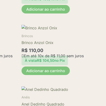
Adicionar ao carrinho
Brincos
Brinco Anzol Onix
R$
110,00
m juros
Em até 10x de
R$
11,00
sem juros
À vista
R$
104,50
no Pix
Adicionar ao carrinho
Anéis
Anel Dedinho Quadrado