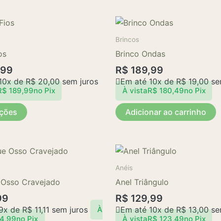
Este
produto
Brincos
tem
os
Brinco Ondas
várias
,99
R$
189,99
variantes.
10x de
R$
20,00
sem juros
Em até 10x de
R$
19,00
se
As
R$
189,99
no Pix
À vista
R$
180,49
no Pix
opções
pções
Adicionar ao carrinho
podem
ser
escolhidas
Este
na
produto
página
Anéis
tem
do
 Osso Cravejado
Anel Triângulo
várias
produto
99
R$
129,99
variantes.
 9x de
R$
11,11
sem juros
Em até 10x de
R$
13,00
se
À
As
4,99
no Pix
À vista
R$
123,49
no Pix