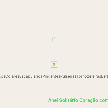
0
cos
Colares
Escapulários
Pingentes
Pulseiras
Tornozeleiras
Ber
Anel Solitário Coração co