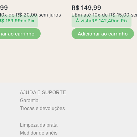
,99
R$
149,99
10x de
R$
20,00
sem juros
Em até 10x de
R$
15,00
se
R$
189,99
no Pix
À vista
R$
142,49
no Pix
nar ao carrinho
Adicionar ao carrinho
AJUDA E SUPORTE
Garantia
Trocas e devoluções
Limpeza da prata
Medidor de anéis