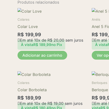
Produtos relacionados
Colares
Anéis
Colar Love
Anel 5 Fi
R$
199,99
R$
199
Em até 10x de
R$
20,00
sem juros
Em até 
À vista
R$
189,99
no Pix
À vista
Adicionar ao carrinho
Ver o
Colares
Berloques
Colar Borboleta
Berloque
R$
189,99
R$
99,
Em até 10x de
R$
19,00
sem juros
Em até
À vista
R$
180,49
no Pix
vista
R$
9