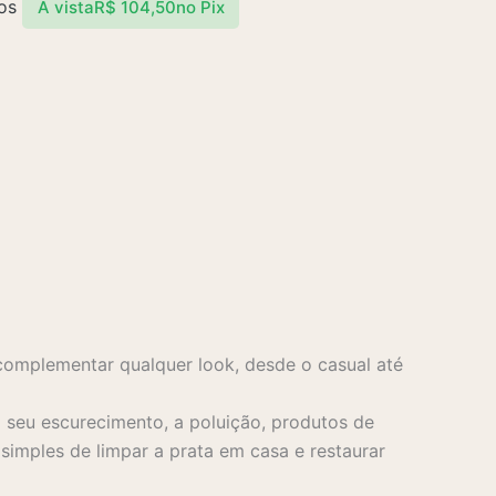
os
À vista
R$
104,50
no Pix
complementar qualquer look, desde o casual até
seu escurecimento, a poluição, produtos de
imples de limpar a prata em casa e restaurar