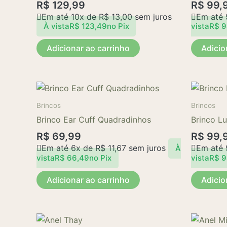
R$
129,99
R$
99,
Em até 10x de
R$
13,00
sem juros
Em até
À vista
R$
123,49
no Pix
vista
R$
9
Adicionar ao carrinho
Adicio
Brincos
Brincos
Brinco Ear Cuff Quadradinhos
Brinco L
R$
69,99
R$
99,
Em até 6x de
R$
11,67
sem juros
Em até
À
vista
R$
66,49
no Pix
vista
R$
9
Adicionar ao carrinho
Adicio