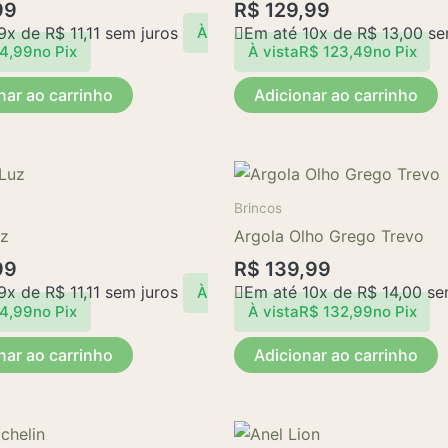
99
R$
129,99
 9x de
R$
11,11
sem juros
Em até 10x de
R$
13,00
se
À
4,99
no Pix
À vista
R$
123,49
no Pix
nar ao carrinho
Adicionar ao carrinho
Brincos
uz
Argola Olho Grego Trevo
99
R$
139,99
 9x de
R$
11,11
sem juros
Em até 10x de
R$
14,00
sem
À
4,99
no Pix
À vista
R$
132,99
no Pix
nar ao carrinho
Adicionar ao carrinho
Este