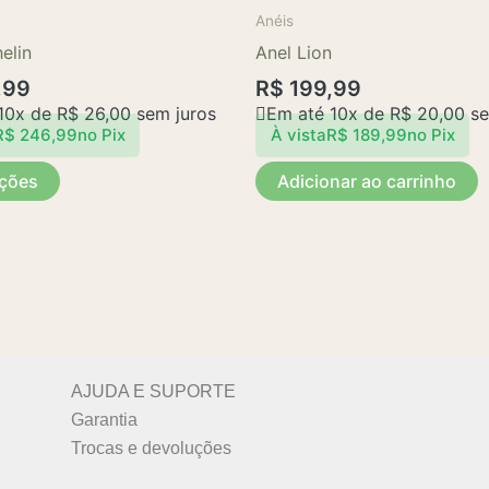
produto
Anéis
tem
elin
Anel Lion
várias
,99
R$
199,99
variantes.
10x de
R$
26,00
sem juros
Em até 10x de
R$
20,00
se
As
R$
246,99
no Pix
À vista
R$
189,99
no Pix
opções
pções
Adicionar ao carrinho
podem
ser
escolhidas
na
página
do
produto
AJUDA E SUPORTE
Garantia
Trocas e devoluções