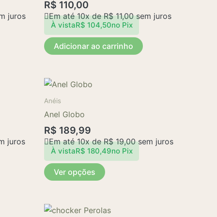
R$
110,00
m juros
Em até 10x de
R$
11,00
sem juros
À vista
R$
104,50
no Pix
Adicionar ao carrinho
Este
produto
Anéis
tem
Anel Globo
várias
R$
189,99
variantes.
 juros
Em até 10x de
R$
19,00
sem juros
As
À vista
R$
180,49
no Pix
opções
Ver opções
podem
ser
escolhidas
na