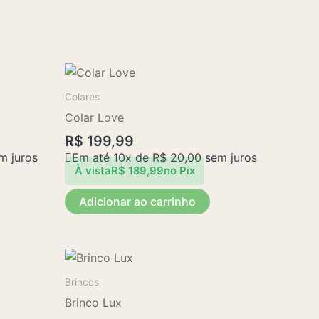
Colares
Colar Love
R$
199,99
m juros
Em até 10x de
R$
20,00
sem juros
À vista
R$
189,99
no Pix
Adicionar ao carrinho
Brincos
Brinco Lux