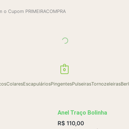
com o Cupom PRIMEIRACOMPRA
0
cos
Colares
Escapulários
Pingentes
Pulseiras
Tornozeleiras
Ber
Anel Traço Bolinha
R$
110,00