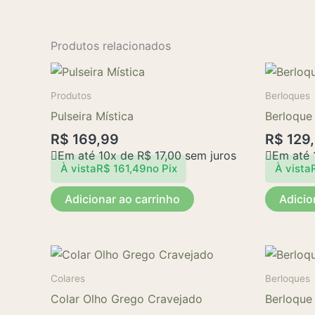
Produtos relacionados
Produtos
Berloques
Pulseira Mística
Berloque
R$
169,99
R$
129
Em até 10x de
R$
17,00
sem juros
Em até 
À vista
R$
161,49
no Pix
À vista
Adicionar ao carrinho
Adicio
Colares
Berloques
Colar Olho Grego Cravejado
Berloque