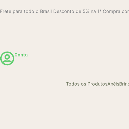
Ir
para
Frete para todo o Brasil
Desconto de 5% na 1ª Compra 
o
conteúdo
Conta
Todos os Produtos
Anéis
Brin