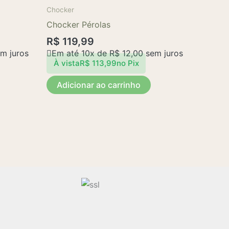
página
Chocker
do
Chocker Pérolas
produto
R$
119,99
m juros
Em até 10x de
R$
12,00
sem juros
À vista
R$
113,99
no Pix
Adicionar ao carrinho