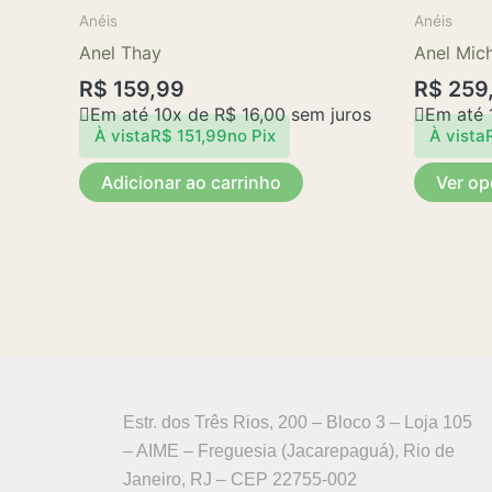
Anéis
Anéis
Anel Thay
Anel Mich
R$
159,99
R$
259
Em até 10x de
R$
16,00
sem juros
Em até 
À vista
R$
151,99
no Pix
À vista
Adicionar ao carrinho
Ver o
Estr. dos Três Rios, 200 – Bloco 3 – Loja 105
– AIME – Freguesia (Jacarepaguá), Rio de
Janeiro, RJ – CEP 22755-002