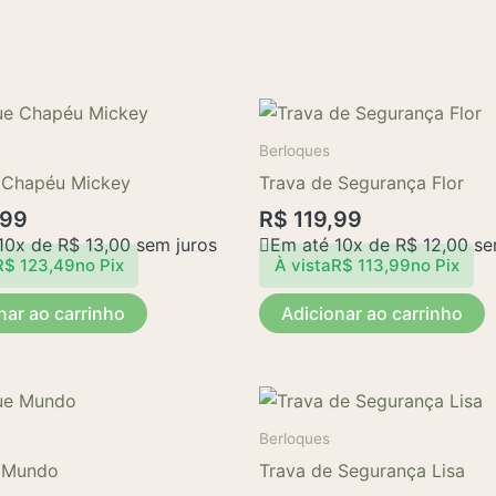
Berloques
 Chapéu Mickey
Trava de Segurança Flor
,99
R$
119,99
10x de
R$
13,00
sem juros
Em até 10x de
R$
12,00
se
R$
123,49
no Pix
À vista
R$
113,99
no Pix
nar ao carrinho
Adicionar ao carrinho
Berloques
 Mundo
Trava de Segurança Lisa