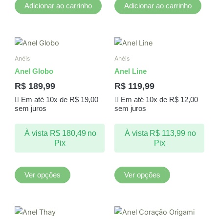
Adicionar ao carrinho
Adicionar ao carrinho
Este
Este
produto
produto
Anéis
Anéis
tem
tem
Anel Globo
Anel Line
várias
várias
R$
189,99
R$
119,99
variantes.
variantes.
Em até 10x de
R$
19,00
Em até 10x de
R$
12,00
As
As
sem juros
sem juros
opções
opções
podem
podem
À vista
R$
180,49
no
À vista
R$
113,99
no
ser
ser
Pix
Pix
escolhidas
escolhidas
na
na
página
página
Ver opções
Ver opções
do
do
produto
produto