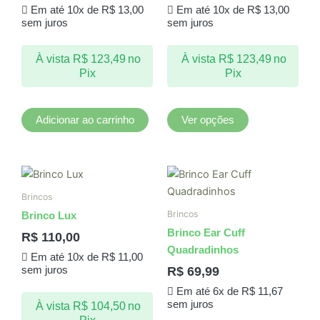
Em até 10x de
R$
13,00
Em até 10x de
R$
13,00
As
sem juros
sem juros
opções
podem
À vista
R$
123,49
no
À vista
R$
123,49
no
ser
Pix
Pix
escolhidas
na
página
Adicionar ao carrinho
Ver opções
do
produto
Brincos
Brincos
Brinco Lux
Brinco Ear Cuff
R$
110,00
Quadradinhos
Em até 10x de
R$
11,00
R$
69,99
sem juros
Em até 6x de
R$
11,67
sem juros
À vista
R$
104,50
no