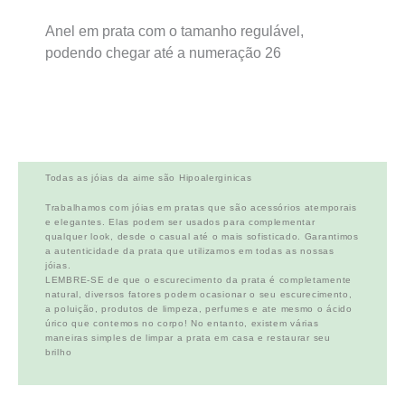
Anel em prata com o tamanho regulável,
podendo chegar até a numeração 26
Todas as jóias da aime são Hipoalerginicas
Trabalhamos com jóias em pratas que são acessórios atemporais
e elegantes. Elas podem ser usados para complementar
qualquer look, desde o casual até o mais sofisticado. Garantimos
a autenticidade da prata que utilizamos em todas as nossas
jóias.
LEMBRE-SE de que o escurecimento da prata é completamente
natural, diversos fatores podem ocasionar o seu escurecimento,
a poluição, produtos de limpeza, perfumes e ate mesmo o ácido
úrico que contemos no corpo! No entanto, existem várias
maneiras simples de limpar a prata em casa e restaurar seu
brilho