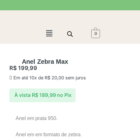
Ir
para
o
conteúdo
Menu
0
Anel Zebra Max
R$
199,99
Em até 10x de
R$
20,00
sem juros
À vista
R$
189,99
no Pix
Anel em prata 950.
Anel em em formato de zebra