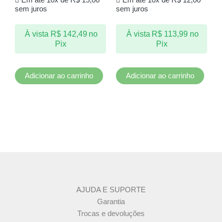
Em até 10x de
R$
15,00
Em até 10x de
R$
12,00
sem juros
sem juros
À vista
R$
142,49
no
À vista
R$
113,99
no
Pix
Pix
Adicionar ao carrinho
Adicionar ao carrinho
AJUDA E SUPORTE
Garantia
Trocas e devoluções