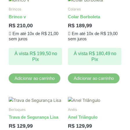
Brincos
Colares
Brinco v
Colar Borboleta
R$
210,00
R$
189,99
Em até 10x de
R$
21,00
Em até 10x de
R$
19,00
sem juros
sem juros
À vista
R$
199,50
no
À vista
R$
180,49
no
Pix
Pix
Adicionar ao carrinho
Adicionar ao carrinho
Este
produto
Berloques
Anéis
tem
Trava de Segurança Lisa
Anel Triângulo
várias
R$
129,99
R$
129,99
variantes.