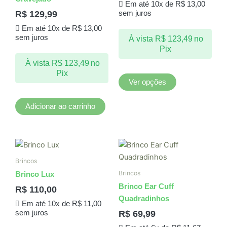
Em até 10x de
R$
13,00
As
R$
129,99
sem juros
opções
Em até 10x de
R$
13,00
podem
sem juros
À vista
R$
123,49
no
ser
Pix
escolhidas
À vista
R$
123,49
no
na
Pix
página
Ver opções
do
produto
Adicionar ao carrinho
Brincos
Brincos
Brinco Lux
Brinco Ear Cuff
R$
110,00
Quadradinhos
Em até 10x de
R$
11,00
R$
69,99
sem juros