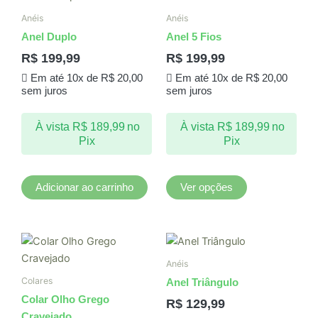
produto
Anéis
Anéis
tem
Anel Duplo
Anel 5 Fios
várias
R$
199,99
R$
199,99
variantes.
Em até 10x de
R$
20,00
Em até 10x de
R$
20,00
As
sem juros
sem juros
opções
podem
À vista
R$
189,99
no
À vista
R$
189,99
no
ser
Pix
Pix
escolhidas
na
página
Adicionar ao carrinho
Ver opções
do
produto
Este
produto
Anéis
tem
Colares
Anel Triângulo
várias
Colar Olho Grego
R$
129,99
variantes.
Cravejado