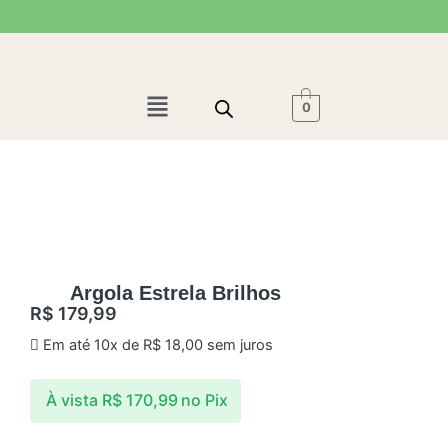
Ir
para
o
conteúdo
Menu
0
Argola Estrela Brilhos
R$
179,99
Em até 10x de
R$
18,00
sem juros
À vista
R$
170,99
no Pix