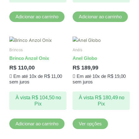
Adicionar ao carrinho
Adicionar ao carrinho
Este
produto
Brincos
Anéis
tem
Brinco Anzol Onix
Anel Globo
várias
R$
110,00
R$
189,99
variantes.
Em até 10x de
R$
11,00
Em até 10x de
R$
19,00
As
sem juros
sem juros
opções
podem
À vista
R$
104,50
no
À vista
R$
180,49
no
ser
Pix
Pix
escolhidas
na
página
Adicionar ao carrinho
Ver opções
do
produto