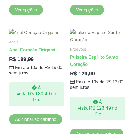
página
página
do
do
Ver opções
Ver opções
produto
produto
Anéis
Produtos
Anel Coração Origami
Pulseira Espírito Santo
R$
189,99
Coração
Em até 10x de
R$
19,00
R$
129,99
sem juros
Em até 10x de
R$
13,00
sem juros
À
vista
R$
180,49
no
Pix
À
vista
R$
123,49
no
Pix
Adicionar ao carrinho
Adicionar ao carrinho