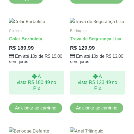
produto
Colares
Berloques
Colar Borboleta
Trava de Segurança Lisa
R$
189,99
R$
129,99
Em até 10x de
R$
19,00
Em até 10x de
R$
13,00
sem juros
sem juros
À
À
vista
R$
180,49
no
vista
R$
123,49
no
Pix
Pix
Adicionar ao carrinho
Adicionar ao carrinho
Este