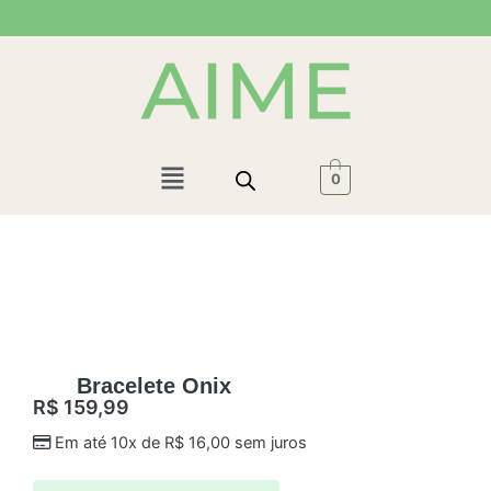
Ir
para
o
conteúdo
Menu
0
Bracelete Onix
R$
159,99
Em até 10x de
R$
16,00
sem juros