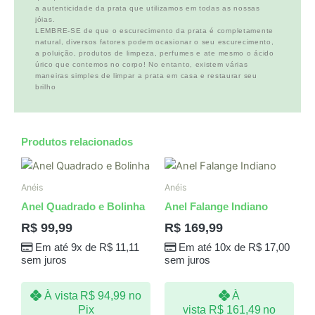
a autenticidade da prata que utilizamos em todas as nossas
jóias.
LEMBRE-SE de que o escurecimento da prata é completamente
natural, diversos fatores podem ocasionar o seu escurecimento,
a poluição, produtos de limpeza, perfumes e ate mesmo o ácido
úrico que contemos no corpo! No entanto, existem várias
maneiras simples de limpar a prata em casa e restaurar seu
brilho
Produtos relacionados
Anéis
Anéis
Anel Quadrado e Bolinha
Anel Falange Indiano
R$
99,99
R$
169,99
Em até 9x de
R$
11,11
Em até 10x de
R$
17,00
sem juros
sem juros
À vista
R$
94,99
no
À
Pix
vista
R$
161,49
no