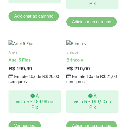
Pix
Adicionar ao carrinho
Adicionar ao carrinho
Este
produto
Anéis
Brincos
tem
Anel 5 Fios
Brinco v
várias
R$
199,99
R$
210,00
variantes.
Em até 10x de
R$
20,00
Em até 10x de
R$
21,00
As
sem juros
sem juros
opções
podem
À
À
ser
vista
R$
189,99
no
vista
R$
199,50
no
escolhidas
Pix
Pix
na
página
do
Ver opções
Adicionar ao carrinho