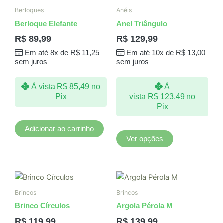
produto
Berloques
Anéis
tem
Berloque Elefante
Anel Triângulo
várias
R$
89,99
R$
129,99
variantes.
Em até 8x de
R$
11,25
Em até 10x de
R$
13,00
As
sem juros
sem juros
opções
podem
À vista
R$
85,49
no
À
ser
Pix
vista
R$
123,49
no
escolhidas
Pix
na
página
Adicionar ao carrinho
do
Ver opções
produto
Brincos
Brincos
Brinco Círculos
Argola Pérola M
R$
119,99
R$
139,99