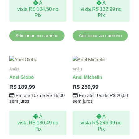
À
À
vista
R$
104,50
no
vista
R$
132,99
no
Pix
Pix
Adicionar ao carrinho
Adicionar ao carrinho
Este
Este
produto
produto
Anéis
Anéis
tem
tem
Anel Globo
Anel Michelin
várias
várias
R$
189,99
R$
259,99
variantes.
variantes.
Em até 10x de
R$
19,00
Em até 10x de
R$
26,00
As
As
sem juros
sem juros
opções
opções
podem
podem
À
À
ser
ser
vista
R$
180,49
no
vista
R$
246,99
no
escolhidas
escolhidas
Pix
Pix
na
na