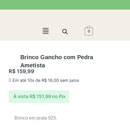
Ir
para
o
conteúdo
Menu
0
Brinco Gancho com Pedra
Ametista
R$
159,99
Em até 10x de
R$
16,00
sem juros
À vista
R$
151,99
no Pix
Brinco em prata 925.