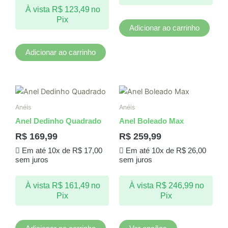
À vista
R$
123,49
no
Pix
Adicionar ao carrinho
Adicionar ao carrinho
Este
produto
Anéis
Anéis
tem
Anel Dedinho Quadrado
Anel Boleado Max
várias
R$
169,99
R$
259,99
variantes.
Em até 10x de
R$
17,00
Em até 10x de
R$
26,00
As
sem juros
sem juros
opções
podem
À vista
R$
161,49
no
À vista
R$
246,99
no
ser
Pix
Pix
escolhidas
na
página