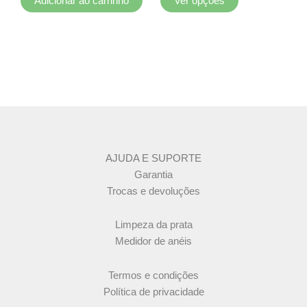
Adicionar ao carrinho
Ver opções
do
produto
AJUDA E SUPORTE
Garantia
Trocas e devoluções
Limpeza da prata
Medidor de anéis
Termos e condições
Política de privacidade