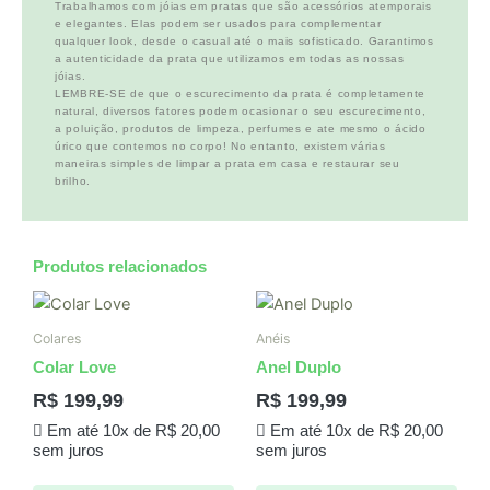
Trabalhamos com jóias em pratas que são acessórios atemporais
e elegantes. Elas podem ser usados para complementar
qualquer look, desde o casual até o mais sofisticado. Garantimos
a autenticidade da prata que utilizamos em todas as nossas
jóias.
LEMBRE-SE de que o escurecimento da prata é completamente
natural, diversos fatores podem ocasionar o seu escurecimento,
a poluição, produtos de limpeza, perfumes e ate mesmo o ácido
úrico que contemos no corpo! No entanto, existem várias
maneiras simples de limpar a prata em casa e restaurar seu
brilho.
Produtos relacionados
Colares
Anéis
Colar Love
Anel Duplo
R$
199,99
R$
199,99
Em até 10x de
R$
20,00
Em até 10x de
R$
20,00
sem juros
sem juros