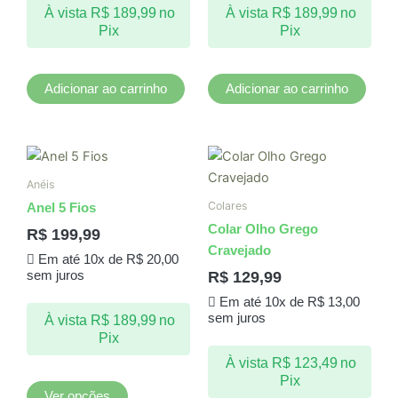
À vista
R$
189,99
no
À vista
R$
189,99
no
Pix
Pix
Adicionar ao carrinho
Adicionar ao carrinho
Este
produto
Anéis
tem
Colares
Anel 5 Fios
várias
Colar Olho Grego
R$
199,99
variantes.
Cravejado
Em até 10x de
R$
20,00
As
R$
129,99
sem juros
opções
Em até 10x de
R$
13,00
podem
sem juros
À vista
R$
189,99
no
ser
Pix
escolhidas
À vista
R$
123,49
no
na
Pix
página
Ver opções