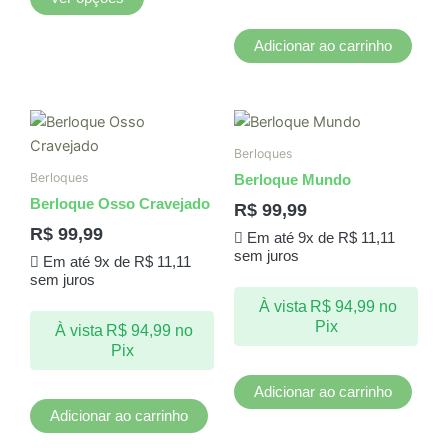
do
produto
Adicionar ao carrinho
Berloques
Berloques
Berloque Mundo
Berloque Osso Cravejado
R$
99,99
R$
99,99
Em até 9x de
R$
11,11
sem juros
Em até 9x de
R$
11,11
sem juros
À vista
R$
94,99
no
Pix
À vista
R$
94,99
no
Pix
Adicionar ao carrinho
Adicionar ao carrinho