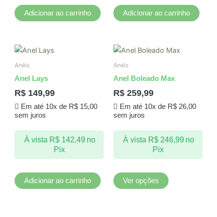
Adicionar ao carrinho
Adicionar ao carrinho
Este
produto
Anéis
Anéis
tem
Anel Lays
Anel Boleado Max
várias
R$
149,99
R$
259,99
variantes.
Em até 10x de
R$
15,00
Em até 10x de
R$
26,00
As
sem juros
sem juros
opções
podem
À vista
R$
142,49
no
À vista
R$
246,99
no
ser
Pix
Pix
escolhidas
na
página
Adicionar ao carrinho
Ver opções
do
produto