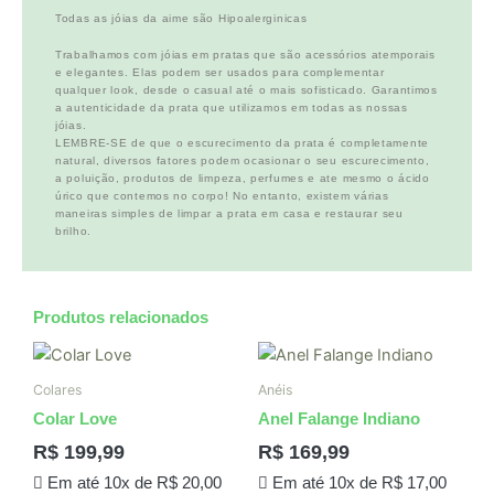
Todas as jóias da aime são Hipoalerginicas
Trabalhamos com jóias em pratas que são acessórios atemporais
e elegantes. Elas podem ser usados para complementar
qualquer look, desde o casual até o mais sofisticado. Garantimos
a autenticidade da prata que utilizamos em todas as nossas
jóias.
LEMBRE-SE de que o escurecimento da prata é completamente
natural, diversos fatores podem ocasionar o seu escurecimento,
a poluição, produtos de limpeza, perfumes e ate mesmo o ácido
úrico que contemos no corpo! No entanto, existem várias
maneiras simples de limpar a prata em casa e restaurar seu
brilho.
Produtos relacionados
Colares
Anéis
Colar Love
Anel Falange Indiano
R$
199,99
R$
169,99
Em até 10x de
R$
20,00
Em até 10x de
R$
17,00