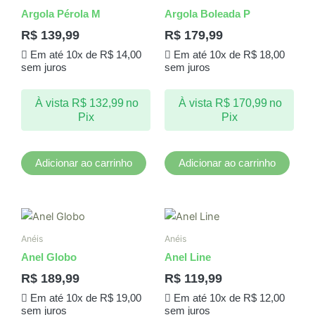
Argola Pérola M
Argola Boleada P
R$
139,99
R$
179,99
Em até 10x de
R$
14,00
Em até 10x de
R$
18,00
sem juros
sem juros
À vista
R$
132,99
no
À vista
R$
170,99
no
Pix
Pix
Adicionar ao carrinho
Adicionar ao carrinho
Este
Este
produto
produto
Anéis
Anéis
tem
tem
Anel Globo
Anel Line
várias
várias
R$
189,99
R$
119,99
variantes.
variantes.
Em até 10x de
R$
19,00
Em até 10x de
R$
12,00
As
As
sem juros
sem juros