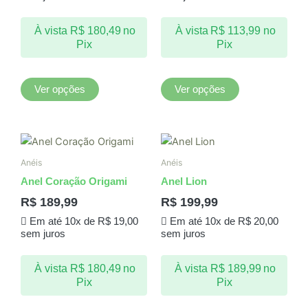
opções
opções
podem
podem
À vista
R$
180,49
no
À vista
R$
113,99
no
ser
ser
Pix
Pix
escolhidas
escolhidas
na
na
página
página
Ver opções
Ver opções
do
do
produto
produto
Anéis
Anéis
Anel Coração Origami
Anel Lion
R$
189,99
R$
199,99
Em até 10x de
R$
19,00
Em até 10x de
R$
20,00
sem juros
sem juros
À vista
R$
180,49
no
À vista
R$
189,99
no
Pix
Pix