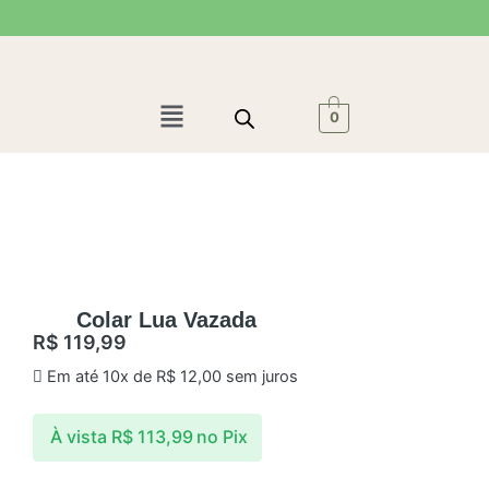
Ir
para
o
conteúdo
Menu
0
Colar Lua Vazada
R$
119,99
Em até 10x de
R$
12,00
sem juros
À vista
R$
113,99
no Pix