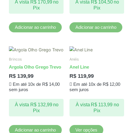
À vista
R$
170,99
no
À vista
R$
104,50
no
Pix
Pix
Adicionar ao carrinho
Adicionar ao carrinho
Este
produto
Brincos
Anéis
tem
Argola Olho Grego Trevo
Anel Line
várias
R$
139,99
R$
119,99
variantes.
Em até 10x de
R$
14,00
Em até 10x de
R$
12,00
As
sem juros
sem juros
opções
podem
À vista
R$
132,99
no
À vista
R$
113,99
no
ser
Pix
Pix
escolhidas
na
página
Adicionar ao carrinho
Ver opções