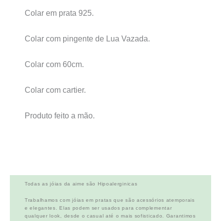
Colar em prata 925.
Colar com pingente de Lua Vazada.
Colar com 60cm.
Colar com cartier.
Produto feito a mão.
Todas as jóias da aime são Hipoalerginicas
Trabalhamos com jóias em pratas que são acessórios atemporais
e elegantes. Elas podem ser usados para complementar
qualquer look, desde o casual até o mais sofisticado. Garantimos