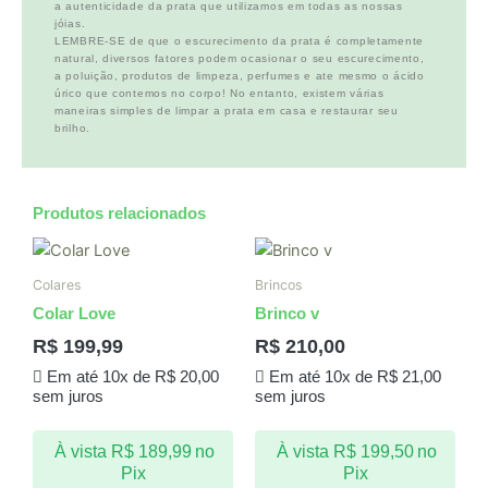
a autenticidade da prata que utilizamos em todas as nossas
jóias.
LEMBRE-SE de que o escurecimento da prata é completamente
natural, diversos fatores podem ocasionar o seu escurecimento,
a poluição, produtos de limpeza, perfumes e ate mesmo o ácido
úrico que contemos no corpo! No entanto, existem várias
maneiras simples de limpar a prata em casa e restaurar seu
brilho.
Produtos relacionados
Colares
Brincos
Colar Love
Brinco v
R$
199,99
R$
210,00
Em até 10x de
R$
20,00
Em até 10x de
R$
21,00
sem juros
sem juros
À vista
R$
189,99
no
À vista
R$
199,50
no
Pix
Pix