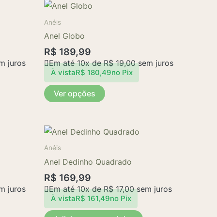
Este
produto
Anéis
tem
Anel Globo
várias
R$
189,99
variantes.
m juros
Em até 10x de
R$
19,00
sem juros
As
À vista
R$
180,49
no Pix
opções
Ver opções
podem
ser
escolhidas
na
página
Anéis
do
Anel Dedinho Quadrado
produto
R$
169,99
m juros
Em até 10x de
R$
17,00
sem juros
À vista
R$
161,49
no Pix