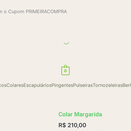
com o Cupom PRIMEIRACOMPRA
0
cos
Colares
Escapulários
Pingentes
Pulseiras
Tornozeleiras
Ber
Colar Margarida
R$
210,00