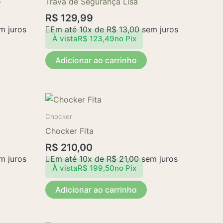
o
Trava de Segurança Lisa
R$
129,99
m juros
Em até 10x de
R$
13,00
sem juros
À vista
R$
123,49
no Pix
Adicionar ao carrinho
Chocker
Chocker Fita
R$
210,00
m juros
Em até 10x de
R$
21,00
sem juros
À vista
R$
199,50
no Pix
Adicionar ao carrinho