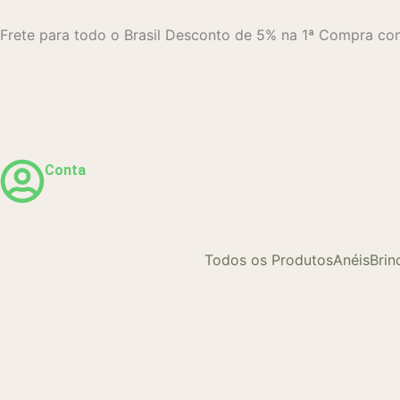
Ir
para
Frete para todo o Brasil
Desconto de 5% na 1ª Compra 
o
conteúdo
Conta
Todos os Produtos
Anéis
Brin