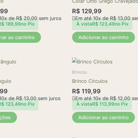
lo
Colar Olho Grego Cravejad
,99
R$
129,99
10x de
R$
20,00
sem juros
Em até 10x de
R$
13,00
se
R$
189,99
no Pix
À vista
R$
123,49
no Pix
nar ao carrinho
Adicionar ao carrinho
Este
produto
Brincos
tem
ngulo
Brinco Círculos
várias
,99
R$
119,99
variantes.
10x de
R$
13,00
sem juros
Em até 10x de
R$
12,00
se
As
R$
123,49
no Pix
À vista
R$
113,99
no Pix
opções
pções
Adicionar ao carrinho
podem
ser
escolhidas