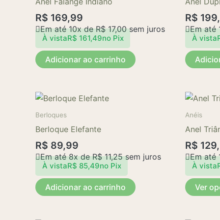
Anel Falange Indiano
Anel Dup
R$
169,99
R$
199
Em até 10x de
R$
17,00
sem juros
Em até 
À vista
R$
161,49
no Pix
À vista
Adicionar ao carrinho
Adicio
Berloques
Anéis
Berloque Elefante
Anel Triâ
R$
89,99
R$
129
Em até 8x de
R$
11,25
sem juros
Em até 
À vista
R$
85,49
no Pix
À vista
Adicionar ao carrinho
Ver o