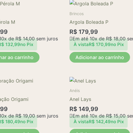
na
página
Brincos
do
érola M
Argola Boleada P
produto
,99
R$
179,99
10x de
R$
14,00
sem juros
Em até 10x de
R$
18,00
se
R$
132,99
no Pix
À vista
R$
170,99
no Pix
nar ao carrinho
Adicionar ao carrinho
Anéis
ação Origami
Anel Lays
,99
R$
149,99
10x de
R$
19,00
sem juros
Em até 10x de
R$
15,00
se
R$
180,49
no Pix
À vista
R$
142,49
no Pix