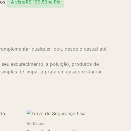
ros
À vista
R$
199,50
no Pix
complementar qualquer look, desde o casual até
seu escurecimento, a poluição, produtos de
imples de limpar a prata em casa e restaurar
Berloques