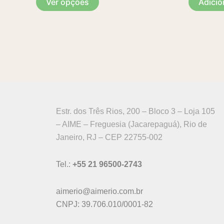
Ver opções
Adicio
podem
ser
escolhidas
na
página
do
produto
Estr. dos Três Rios, 200 – Bloco 3 – Loja 105
– AIME – Freguesia (Jacarepaguá), Rio de
Janeiro, RJ – CEP 22755-002
Tel.:
+55 21 96500-2743
aimerio@aimerio.com.br
CNPJ: 39.706.010/0001-82