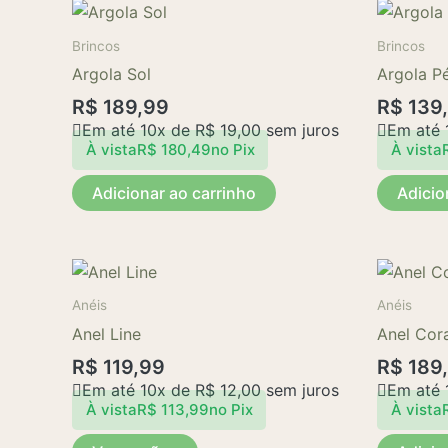
Brincos
Brincos
Argola Sol
Argola P
R$
189,99
R$
139
Em até 10x de
R$
19,00
sem juros
Em até 
À vista
R$
180,49
no Pix
À vista
Adicionar ao carrinho
Adicio
Este
produto
Anéis
Anéis
tem
Anel Line
Anel Cor
várias
R$
119,99
R$
189
variantes.
Em até 10x de
R$
12,00
sem juros
Em até 
As
À vista
R$
113,99
no Pix
À vista
opções