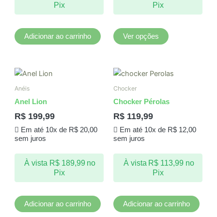
Pix
Pix
escolhidas
na
página
Adicionar ao carrinho
Ver opções
do
produto
Anéis
Chocker
Anel Lion
Chocker Pérolas
R$
199,99
R$
119,99
Em até 10x de
R$
20,00
Em até 10x de
R$
12,00
sem juros
sem juros
À vista
R$
189,99
no
À vista
R$
113,99
no
Pix
Pix
Adicionar ao carrinho
Adicionar ao carrinho