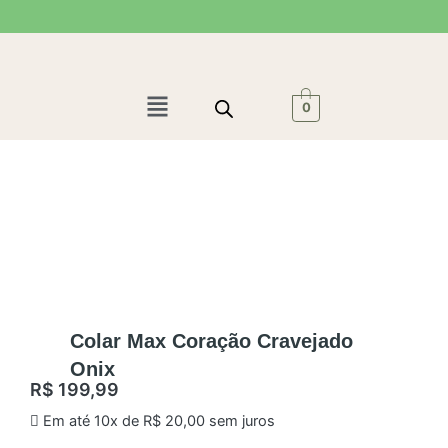
Ir
para
o
conteúdo
Menu
0
Colar Max Coração Cravejado
Onix
R$
199,99
Em até 10x de
R$
20,00
sem juros