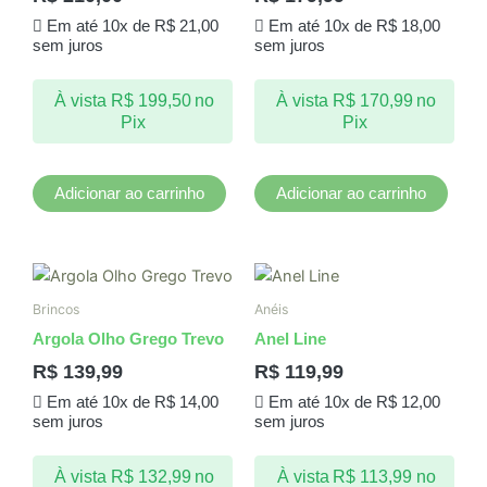
Em até 10x de
R$
21,00
Em até 10x de
R$
18,00
sem juros
sem juros
À vista
R$
199,50
no
À vista
R$
170,99
no
Pix
Pix
Adicionar ao carrinho
Adicionar ao carrinho
Este
produto
Brincos
Anéis
tem
Argola Olho Grego Trevo
Anel Line
várias
R$
139,99
R$
119,99
variantes.
Em até 10x de
R$
14,00
Em até 10x de
R$
12,00
As
sem juros
sem juros
opções
podem
À vista
R$
132,99
no
À vista
R$
113,99
no
ser