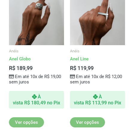
produto
produto
tem
tem
várias
várias
variantes.
variantes.
As
As
opções
opções
podem
podem
ser
ser
Anéis
Anéis
escolhidas
escolhidas
Anel Globo
Anel Line
na
na
R$
189,99
R$
119,99
página
página
Em até 10x de
R$
19,00
Em até 10x de
R$
12,00
do
do
sem juros
sem juros
produto
produto
À
À
vista
R$
180,49
no Pix
vista
R$
113,99
no Pix
Ver opções
Ver opções