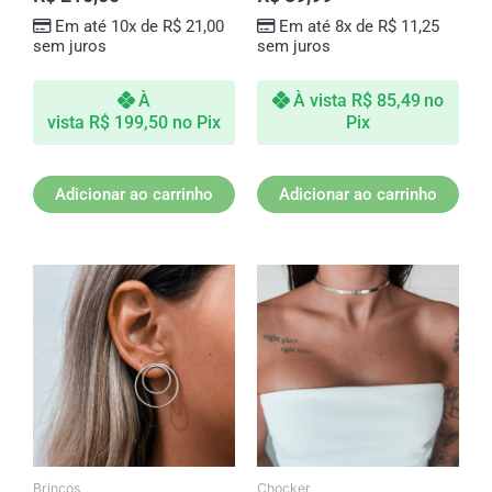
Em até 10x de
R$
21,00
Em até 8x de
R$
11,25
sem juros
sem juros
À
À vista
R$
85,49
no
vista
R$
199,50
no Pix
Pix
Adicionar ao carrinho
Adicionar ao carrinho
Brincos
Chocker