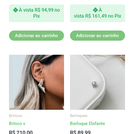
À vista
R$
94,99
no
À
Pix
vista
R$
161,49
no Pix
Adicionar ao carrinho
Adicionar ao carrinho
Brincos
Berloques
Brinco v
Berloque Elefante
R$
210,00
R$
89,99