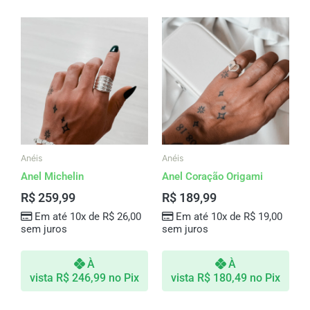
Este
produto
tem
várias
variantes.
As
opções
podem
ser
Anéis
Anéis
escolhidas
Anel Michelin
Anel Coração Origami
na
R$
259,99
R$
189,99
página
Em até 10x de
R$
26,00
Em até 10x de
R$
19,00
do
sem juros
sem juros
produto
À
À
vista
R$
246,99
no Pix
vista
R$
180,49
no Pix