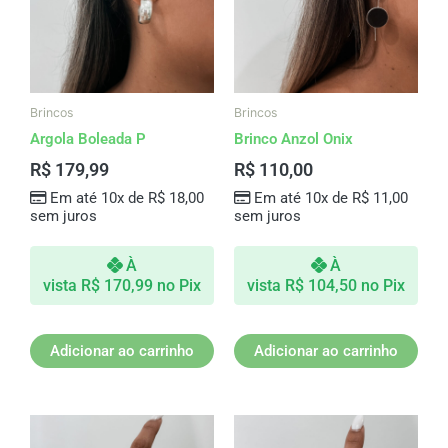
Brincos
Brincos
Argola Boleada P
Brinco Anzol Onix
R$
179,99
R$
110,00
Em até 10x de
R$
18,00
Em até 10x de
R$
11,00
sem juros
sem juros
À
À
vista
R$
170,99
no Pix
vista
R$
104,50
no Pix
Adicionar ao carrinho
Adicionar ao carrinho
Este
Este