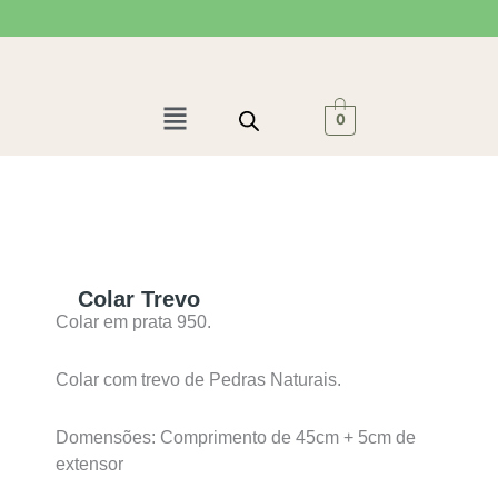
Ir
para
o
conteúdo
Menu
0
Colar Trevo
Colar em prata 950.
Colar com trevo de Pedras Naturais.
Domensões: Comprimento de 45cm + 5cm de
extensor