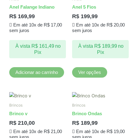
tem
Anel Falange Indiano
Anel 5 Fios
várias
R$
169,99
R$
199,99
variantes.
Em até 10x de
R$
17,00
Em até 10x de
R$
20,00
As
sem juros
sem juros
opções
podem
À vista
R$
161,49
no
À vista
R$
189,99
no
ser
Pix
Pix
escolhidas
na
página
Adicionar ao carrinho
Ver opções
do
produto
Brincos
Brincos
Brinco v
Brinco Ondas
R$
210,00
R$
189,99
Em até 10x de
R$
21,00
Em até 10x de
R$
19,00
sem juros
sem juros