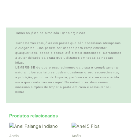
Todas as jóias da aime são Hipoalerginicas
Trabalhamos com jóias em pratas que são acessórios atemporais
e elegantes. Elas podem ser usados para complementar
qualquer look, desde o casual até o mais sofisticado. Garantimos
a autenticidade da prata que utilizamos em todas as nossas
jóias.
LEMBRE-SE de que o escurecimento da prata é completamente
natural, diversos fatores podem ocasionar o seu escurecimento,
a poluição, produtos de limpeza, perfumes e ate mesmo o ácido
úrico que contemos no corpo! No entanto, existem várias
maneiras simples de limpar a prata em casa e restaurar seu
brilho.
Produtos relacionados
Este
produto
Anéis
Anéis