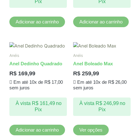
Pix
Pix
Adicionar ao carrinho
Adicionar ao carrinho
Este
produto
Anéis
Anéis
tem
Anel Dedinho Quadrado
Anel Boleado Max
várias
R$
169,99
R$
259,99
variantes.
Em até 10x de
R$
17,00
Em até 10x de
R$
26,00
As
sem juros
sem juros
opções
podem
À vista
R$
161,49
no
À vista
R$
246,99
no
ser
Pix
Pix
escolhidas
na
página
Adicionar ao carrinho
Ver opções
do