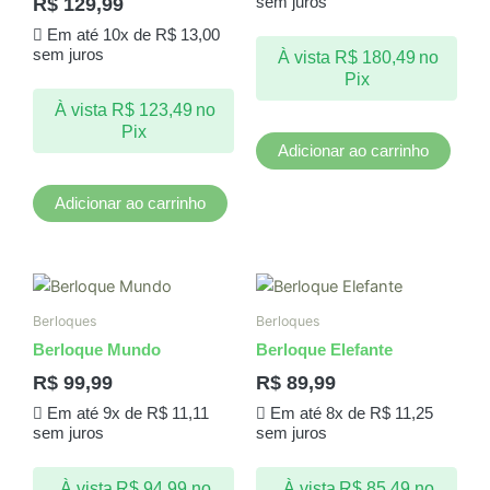
R$
129,99
sem juros
Em até 10x de
R$
13,00
sem juros
À vista
R$
180,49
no
Pix
À vista
R$
123,49
no
Pix
Adicionar ao carrinho
Adicionar ao carrinho
Berloques
Berloques
Berloque Mundo
Berloque Elefante
R$
99,99
R$
89,99
Em até 9x de
R$
11,11
Em até 8x de
R$
11,25
sem juros
sem juros
À vista
R$
94,99
no
À vista
R$
85,49
no