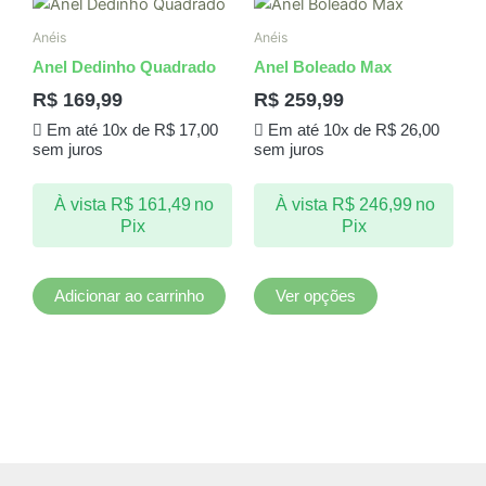
Este
produto
Anéis
Anéis
tem
Anel Dedinho Quadrado
Anel Boleado Max
várias
R$
169,99
R$
259,99
variantes.
Em até 10x de
R$
17,00
Em até 10x de
R$
26,00
As
sem juros
sem juros
opções
podem
À vista
R$
161,49
no
À vista
R$
246,99
no
ser
Pix
Pix
escolhidas
na
página
Adicionar ao carrinho
Ver opções
do
produto