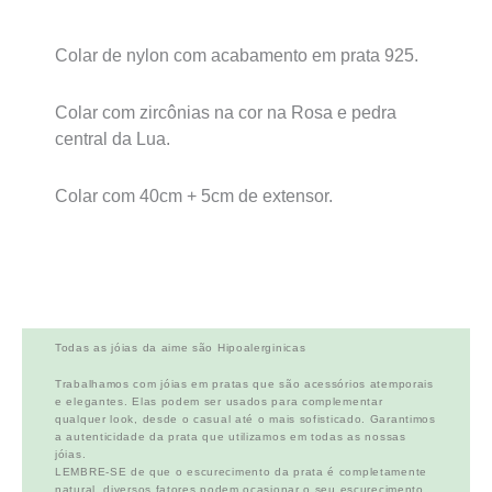
Colar de nylon com acabamento em prata 925.
Colar com zircônias na cor na Rosa e pedra
central da Lua.
Colar com 40cm + 5cm de extensor.
Todas as jóias da aime são Hipoalerginicas
Trabalhamos com jóias em pratas que são acessórios atemporais
e elegantes. Elas podem ser usados para complementar
qualquer look, desde o casual até o mais sofisticado. Garantimos
a autenticidade da prata que utilizamos em todas as nossas
jóias.
LEMBRE-SE de que o escurecimento da prata é completamente
natural, diversos fatores podem ocasionar o seu escurecimento,