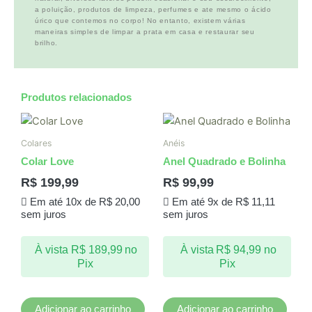
a poluição, produtos de limpeza, perfumes e ate mesmo o ácido
úrico que contemos no corpo! No entanto, existem várias
maneiras simples de limpar a prata em casa e restaurar seu
brilho.
Produtos relacionados
Colares
Anéis
Colar Love
Anel Quadrado e Bolinha
R$
199,99
R$
99,99
Em até 10x de
R$
20,00
Em até 9x de
R$
11,11
sem juros
sem juros
À vista
R$
189,99
no
À vista
R$
94,99
no
Pix
Pix
Adicionar ao carrinho
Adicionar ao carrinho