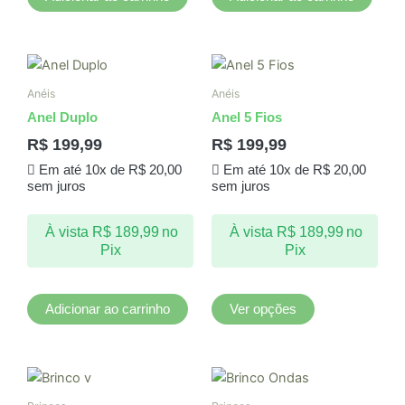
Este
produto
Anéis
Anéis
tem
Anel Duplo
Anel 5 Fios
várias
R$
199,99
R$
199,99
variantes.
Em até 10x de
R$
20,00
Em até 10x de
R$
20,00
As
sem juros
sem juros
opções
podem
À vista
R$
189,99
no
À vista
R$
189,99
no
ser
Pix
Pix
escolhidas
na
página
Adicionar ao carrinho
Ver opções
do
produto