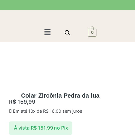
Ir
para
o
conteúdo
Menu
0
Colar Zircônia Pedra da lua
R$
159,99
Em até 10x de
R$
16,00
sem juros
À vista
R$
151,99
no Pix