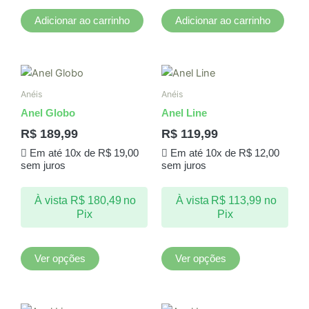
Adicionar ao carrinho
Adicionar ao carrinho
Este
Este
produto
produto
Anéis
Anéis
tem
tem
Anel Globo
Anel Line
várias
várias
R$
189,99
R$
119,99
variantes.
variantes.
Em até 10x de
R$
19,00
Em até 10x de
R$
12,00
As
As
sem juros
sem juros
opções
opções
podem
podem
À vista
R$
180,49
no
À vista
R$
113,99
no
ser
ser
Pix
Pix
escolhidas
escolhidas
na
na
página
página
Ver opções
Ver opções
do
do
produto
produto