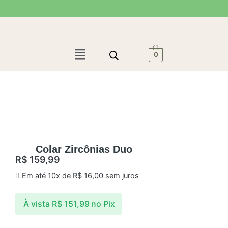
Ir
para
o
conteúdo
Menu
0
Colar Zircônias Duo
R$
159,99
Em até 10x de
R$
16,00
sem juros
À vista
R$
151,99
no Pix