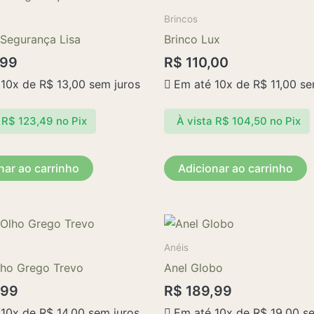
Brincos
 Segurança Lisa
Brinco Lux
,99
R$
110,00
 10x de
R$
13,00
sem juros
Em até 10x de
R$
11,00
se
R$
123,49
no Pix
À vista
R$
104,50
no Pix
nar ao carrinho
Adicionar ao carrinho
Este
produto
Anéis
tem
lho Grego Trevo
Anel Globo
várias
,99
R$
189,99
variantes.
 10x de
R$
14,00
sem juros
Em até 10x de
R$
19,00
se
As