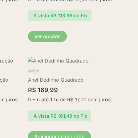
opções
À vista
R$
113,99
no Pix
podem
ser
escolhidas
Ver opções
na
página
do
produto
Anéis
ação
Anel Dedinho Quadrado
R$
169,99
m juros
Em até 10x de
R$
17,00
sem juros
À vista
R$
161,49
no Pix
Adicionar ao carrinho