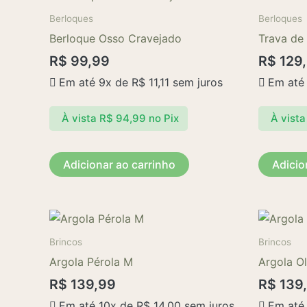
Berloques
Berloques
Berloque Osso Cravejado
Trava de
R$
99,99
R$
129
Em até 9x de
R$
11,11
sem juros
Em até
À vista
R$
94,99
no Pix
À vista
Adicionar ao carrinho
Adicio
Brincos
Brincos
Argola Pérola M
Argola O
R$
139,99
R$
139
Em até 10x de
R$
14,00
sem juros
Em até