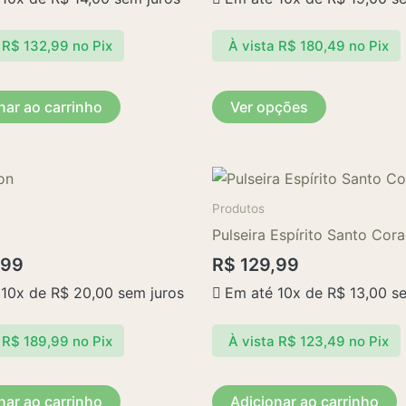
opções
R$
132,99
no Pix
À vista
R$
180,49
no Pix
podem
ser
escolhidas
nar ao carrinho
Ver opções
na
página
do
produto
Produtos
Pulseira Espírito Santo Cor
,99
R$
129,99
 10x de
R$
20,00
sem juros
Em até 10x de
R$
13,00
se
R$
189,99
no Pix
À vista
R$
123,49
no Pix
nar ao carrinho
Adicionar ao carrinho