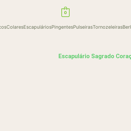
0
cos
Colares
Escapulários
Pingentes
Pulseiras
Tornozeleiras
Ber
Escapulário Sagrado Cora