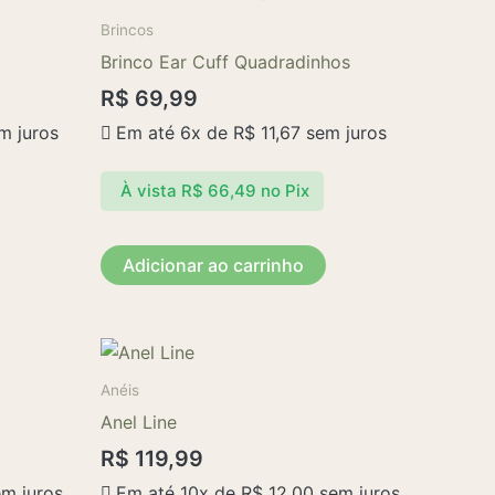
Brincos
Brinco Ear Cuff Quadradinhos
R$
69,99
m juros
Em até 6x de
R$
11,67
sem juros
À vista
R$
66,49
no Pix
Adicionar ao carrinho
Este
produto
Anéis
tem
Anel Line
várias
R$
119,99
variantes.
m juros
Em até 10x de
R$
12,00
sem juros
As