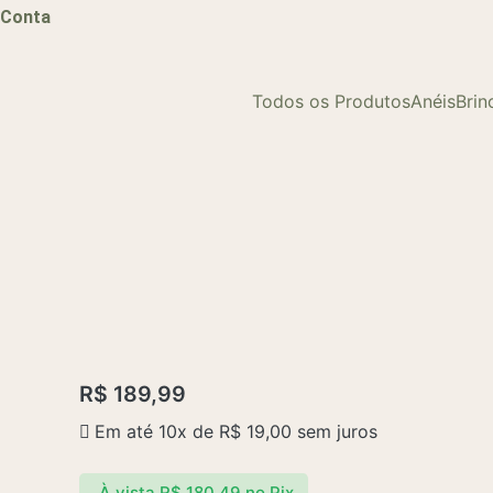
Conta
Todos os Produtos
Anéis
Brin
R$
189,99
Em até 10x de
R$
19,00
sem juros
À vista
R$
180,49
no Pix