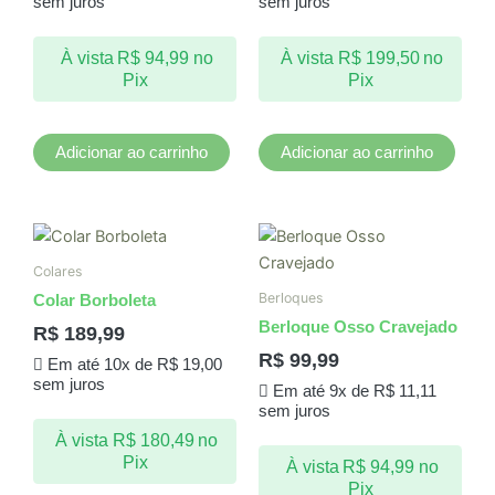
sem juros
sem juros
À vista
R$
94,99
no
À vista
R$
199,50
no
Pix
Pix
Adicionar ao carrinho
Adicionar ao carrinho
Colares
Berloques
Colar Borboleta
Berloque Osso Cravejado
R$
189,99
R$
99,99
Em até 10x de
R$
19,00
sem juros
Em até 9x de
R$
11,11
sem juros
À vista
R$
180,49
no
Pix
À vista
R$
94,99
no
Pix