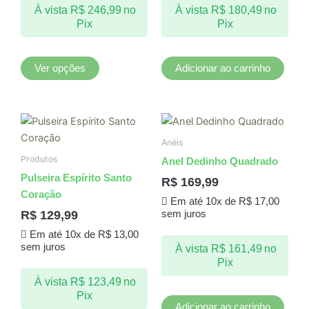
À vista
R$
246,99
no
À vista
R$
180,49
no
ser
Pix
Pix
escolhidas
na
página
Ver opções
Adicionar ao carrinho
do
produto
Anéis
Produtos
Anel Dedinho Quadrado
Pulseira Espírito Santo
R$
169,99
Coração
Em até 10x de
R$
17,00
R$
129,99
sem juros
Em até 10x de
R$
13,00
sem juros
À vista
R$
161,49
no
Pix
À vista
R$
123,49
no
Pix
Adicionar ao carrinho