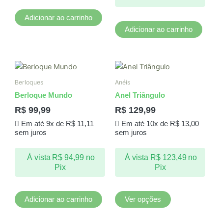
Adicionar ao carrinho
Adicionar ao carrinho
Este
produto
Berloques
Anéis
tem
Berloque Mundo
Anel Triângulo
várias
R$
99,99
R$
129,99
variantes.
Em até 9x de
R$
11,11
Em até 10x de
R$
13,00
As
sem juros
sem juros
opções
podem
À vista
R$
94,99
no
À vista
R$
123,49
no
ser
Pix
Pix
escolhidas
na
página
Adicionar ao carrinho
Ver opções
do
produto