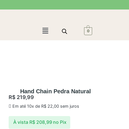
Ir
para
o
conteúdo
Menu
0
Hand Chain Pedra Natural
R$
219,99
Em até 10x de
R$
22,00
sem juros
À vista
R$
208,99
no Pix