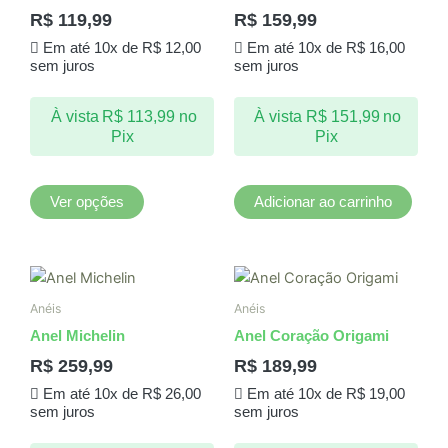
várias
R$
119,99
R$
159,99
variantes.
Em até 10x de
R$
12,00
Em até 10x de
R$
16,00
As
sem juros
sem juros
opções
podem
À vista
R$
113,99
no
À vista
R$
151,99
no
ser
Pix
Pix
escolhidas
na
página
Ver opções
Adicionar ao carrinho
do
produto
Este
produto
Anéis
Anéis
tem
Anel Michelin
Anel Coração Origami
várias
R$
259,99
R$
189,99
variantes.
Em até 10x de
R$
26,00
Em até 10x de
R$
19,00
As
sem juros
sem juros
opções
podem