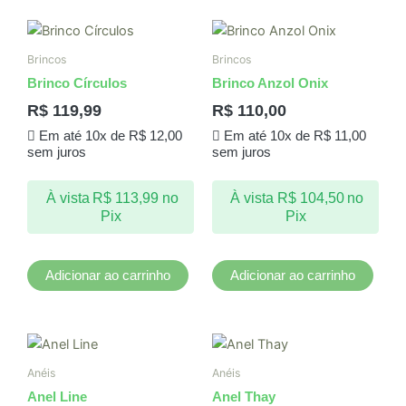
Brincos
Brincos
Brinco Círculos
Brinco Anzol Onix
R$
119,99
R$
110,00
Em até 10x de
R$
12,00
Em até 10x de
R$
11,00
sem juros
sem juros
À vista
R$
113,99
no
À vista
R$
104,50
no
Pix
Pix
Adicionar ao carrinho
Adicionar ao carrinho
Este
produto
Anéis
Anéis
tem
Anel Line
Anel Thay