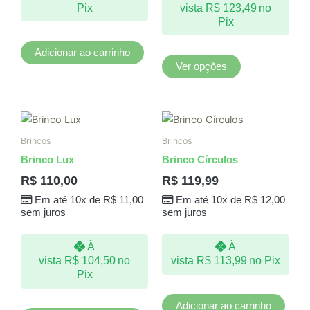
Pix
vista
R$
123,49
no
escolhidas
Pix
na
página
Adicionar ao carrinho
do
Ver opções
produto
Brincos
Brincos
Brinco Lux
Brinco Círculos
R$
110,00
R$
119,99
Em até 10x de
R$
11,00
Em até 10x de
R$
12,00
sem juros
sem juros
À
À
vista
R$
104,50
no
vista
R$
113,99
no Pix
Pix
Adicionar ao carrinho