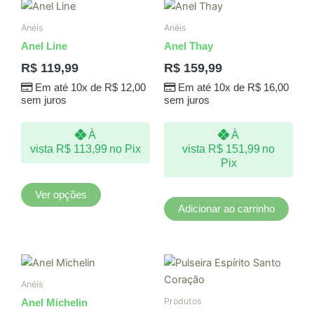
Este
produto
Anéis
Anéis
tem
Anel Line
Anel Thay
várias
R$
119,99
R$
159,99
variantes.
Em até 10x de
R$
12,00
Em até 10x de
R$
16,00
As
sem juros
sem juros
opções
podem
À
À
ser
vista
R$
113,99
no Pix
vista
R$
151,99
no
escolhidas
Pix
na
página
Ver opções
do
Adicionar ao carrinho
produto
Este
produto
Anéis
tem
Produtos
Anel Michelin
várias