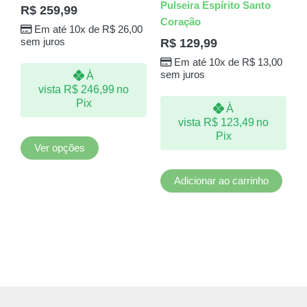
Pulseira Espírito Santo
R$
259,99
variantes.
Coração
Em até 10x de
R$
26,00
As
R$
129,99
sem juros
opções
Em até 10x de
R$
13,00
podem
sem juros
À
ser
vista
R$
246,99
no
escolhidas
Pix
À
na
vista
R$
123,49
no
página
Pix
do
Ver opções
produto
Adicionar ao carrinho