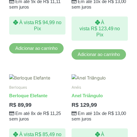
Em até 9x de
R$
11,11
Em até 10x de
R$
13,00
sem juros
sem juros
À vista
R$
94,99
no
À
Pix
vista
R$
123,49
no
Pix
Adicionar ao carrinho
Adicionar ao carrinho
Este
produto
Berloques
Anéis
tem
Berloque Elefante
Anel Triângulo
várias
R$
89,99
R$
129,99
variantes.
Em até 8x de
R$
11,25
Em até 10x de
R$
13,00
As
sem juros
sem juros
opções
podem
À vista
R$
85,49
no
À
ser