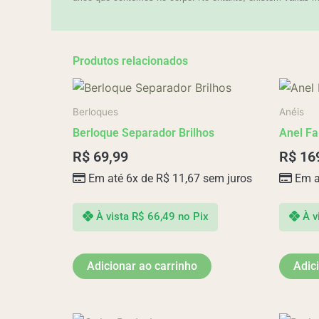
Produtos relacionados
Berloques
Anéis
Berloque Separador Brilhos
Anel Fa
R$
69,99
R$
16
Em até 6x de
R$
11,67
sem juros
Em a
À vista
R$
66,49
no Pix
À v
Adicionar ao carrinho
Adic