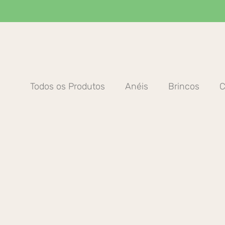
Ir
para
o
conteúdo
Todos os Produtos
Anéis
Brincos
C