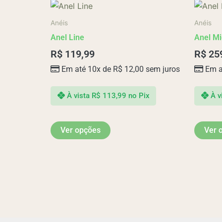
Este
produto
Anéis
Anéis
tem
Anel Line
Anel Mi
várias
R$
119,99
R$
25
variantes.
Em até 10x de
R$
12,00
sem juros
Em a
As
opções
podem
À vista
R$
113,99
no Pix
À v
ser
escolhidas
Ver opções
Ver 
na
página
do
produto