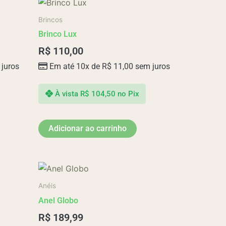
produto
Brincos
Brinco Lux
R$
110,00
juros
Em até 10x de
R$
11,00
sem juros
À vista
R$
104,50
no Pix
Adicionar ao carrinho
Este
produto
Anéis
tem
Anel Globo
várias
R$
189,99
variantes.