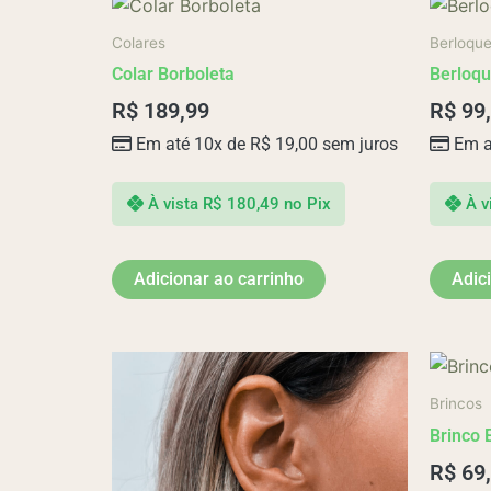
Colares
Berloqu
Colar Borboleta
Berloqu
R$
189,99
R$
99
Em até 10x de
R$
19,00
sem juros
Em a
À vista
R$
180,49
no Pix
À v
Adicionar ao carrinho
Adic
Brincos
Brinco 
R$
69