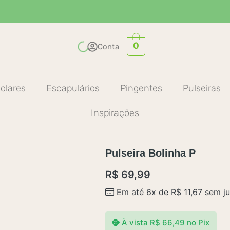
0
Conta
olares
Escapulários
Pingentes
Pulseiras
Inspirações
Pulseira Bolinha P
R$
69,99
Em até 6x de
R$
11,67
sem ju
À vista
R$
66,49
no Pix