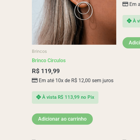
Em a
À v
Adic
Brincos
Brinco Círculos
R$
119,99
Em até 10x de
R$
12,00
sem juros
À vista
R$
113,99
no Pix
Adicionar ao carrinho