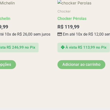
Este
produto
Chocker
tem
chelin
Chocker Pérolas
várias
9,99
R$
119,99
variantes.
té 10x de
R$
26,00
sem juros
Em até 10x de
R$
12,00
sem
As
opções
podem
ista
R$
246,99
no Pix
À vista
R$
113,99
no Pix
ser
escolhidas
opções
Adicionar ao carrinho
na
página
do
produto