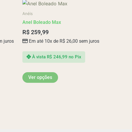
Este
produto
Anéis
tem
Anel Boleado Max
várias
R$
259,99
variantes.
 juros
Em até 10x de
R$
26,00
sem juros
As
opções
podem
À vista
R$
246,99
no Pix
ser
escolhidas
Ver opções
na
página
do
produto