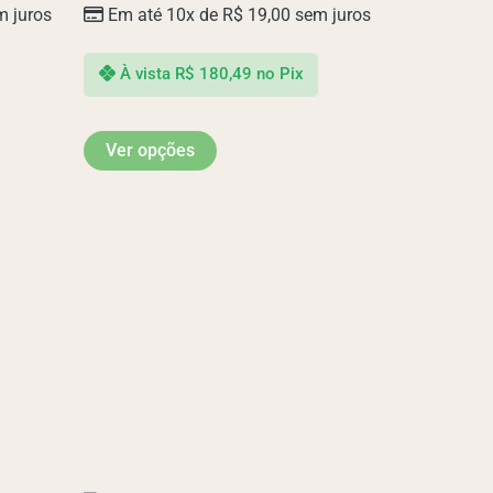
 juros
Em até 10x de
R$
19,00
sem juros
As
opções
podem
À vista
R$
180,49
no Pix
ser
escolhidas
Ver opções
na
página
do
produto