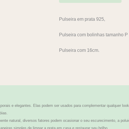
Pulseira em prata 925,
Pulseira com bolinhas tamanho P
Pulseira com 16cm.
orais e elegantes. Elas podem ser usados para complementar qualquer look,
óias.
te natural, diversos fatores podem ocasionar o seu escurecimento, a polui
neiras simples de limpar a prata em casa e restaurar seu brilho.