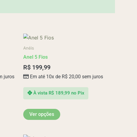
Este
produto
Anéis
tem
Anel 5 Fios
várias
R$
199,99
variantes.
 juros
Em até 10x de
R$
20,00
sem juros
As
opções
podem
À vista
R$
189,99
no Pix
ser
escolhidas
Ver opções
na
página
do