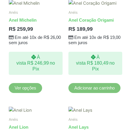
Este
produto
Anéis
Anéis
tem
Anel Michelin
Anel Coração Origami
várias
R$
259,99
R$
189,99
variantes.
Em até 10x de
R$
26,00
Em até 10x de
R$
19,00
As
sem juros
sem juros
opções
podem
À
À
ser
vista
R$
246,99
no
vista
R$
180,49
no
escolhidas
Pix
Pix
na
página
do
Ver opções
Adicionar ao carrinho
produto
Anéis
Anéis
Anel Lion
Anel Lays