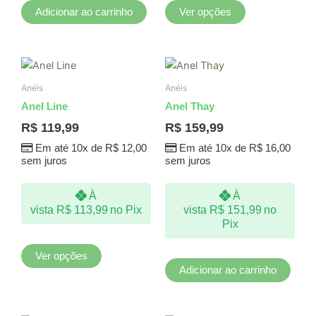
do
Adicionar ao carrinho
Ver opções
produto
Este
produto
Anéis
Anéis
tem
Anel Line
Anel Thay
várias
R$
119,99
R$
159,99
variantes.
Em até 10x de
R$
12,00
Em até 10x de
R$
16,00
As
sem juros
sem juros
opções
podem
À
À
ser
vista
R$
113,99
no Pix
vista
R$
151,99
no
escolhidas
Pix
na
página
Ver opções
do
Adicionar ao carrinho
produto