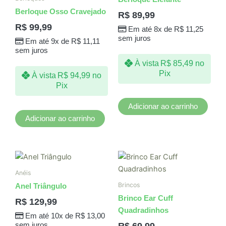
Berloque Osso Cravejado
R$
89,99
R$
99,99
Em até 8x de
R$
11,25
sem juros
Em até 9x de
R$
11,11
sem juros
À vista
R$
85,49
no
Pix
À vista
R$
94,99
no
Pix
Adicionar ao carrinho
Adicionar ao carrinho
Este
produto
Anéis
tem
Brincos
Anel Triângulo
várias
Brinco Ear Cuff
R$
129,99
variantes.
Quadradinhos
Em até 10x de
R$
13,00
As
R$
69,99
sem juros