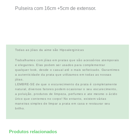
Pulseira com 16cm +5cm de extensor.
Todas as jóias da aime são Hipoalerginicas
Trabalhamos com jóias em pratas que são acessórios atemporais
e elegantes. Elas podem ser usados para complementar
qualquer look, desde o casual até o mais sofisticado. Garantimos
a autenticidade da prata que utilizamos em todas as nossas
jóias.
LEMBRE-SE de que o escurecimento da prata é completamente
natural, diversos fatores podem ocasionar o seu escurecimento,
a poluição, produtos de limpeza, perfumes e ate mesmo o ácido
úrico que contemos no corpo! No entanto, existem várias
maneiras simples de limpar a prata em casa e restaurar seu
brilho.
Produtos relacionados