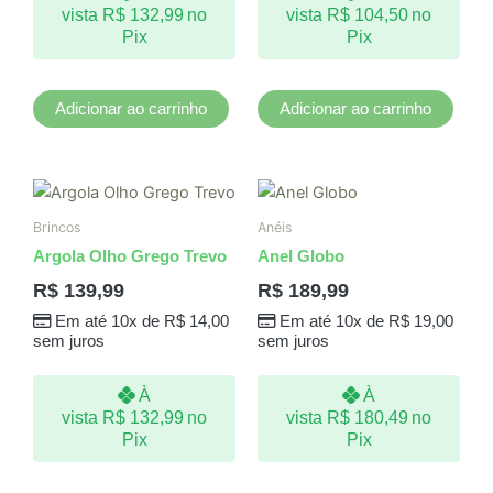
vista
R$
132,99
no
vista
R$
104,50
no
Pix
Pix
Adicionar ao carrinho
Adicionar ao carrinho
Este
produto
Brincos
Anéis
tem
Argola Olho Grego Trevo
Anel Globo
várias
R$
139,99
R$
189,99
variantes.
Em até 10x de
R$
14,00
Em até 10x de
R$
19,00
As
sem juros
sem juros
opções
podem
À
À
ser
vista
R$
132,99
no
vista
R$
180,49
no
escolhidas
Pix
Pix
na
página