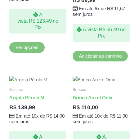
opções
Em até 6x de
R$
11,67
podem
sem juros
À
ser
vista
R$
123,49
no
escolhidas
Pix
À vista
R$
66,49
no
na
Pix
página
do
Ver opções
produto
Adicionar ao carrinho
Brincos
Brincos
Argola Pérola M
Brinco Anzol Onix
R$
139,99
R$
110,00
Em até 10x de
R$
14,00
Em até 10x de
R$
11,00
sem juros
sem juros
À
À