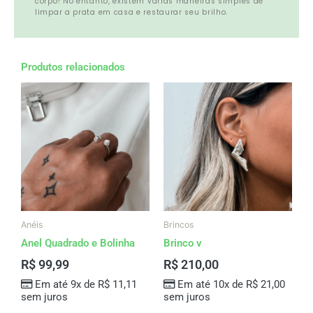
corpo! No entanto, existem várias maneiras simples de
limpar a prata em casa e restaurar seu brilho.
Produtos relacionados
Anéis
Brincos
Anel Quadrado e Bolinha
Brinco v
R$
99,99
R$
210,00
Em até 9x de
R$
11,11
Em até 10x de
R$
21,00
sem juros
sem juros