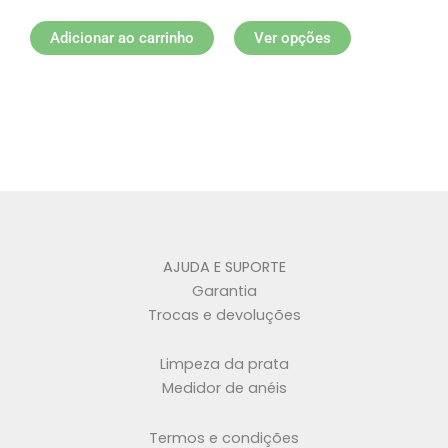
na
página
Adicionar ao carrinho
Ver opções
do
produto
AJUDA E SUPORTE
Garantia
Trocas e devoluções
Limpeza da prata
Medidor de anéis
Termos e condições