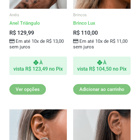
podem
ser
Anéis
Brincos
escolhidas
Anel Triângulo
Brinco Lux
na
R$
129,99
R$
110,00
página
Em até 10x de
R$
13,00
Em até 10x de
R$
11,00
do
sem juros
sem juros
produto
À
À
vista
R$
123,49
no Pix
vista
R$
104,50
no Pix
Ver opções
Adicionar ao carrinho