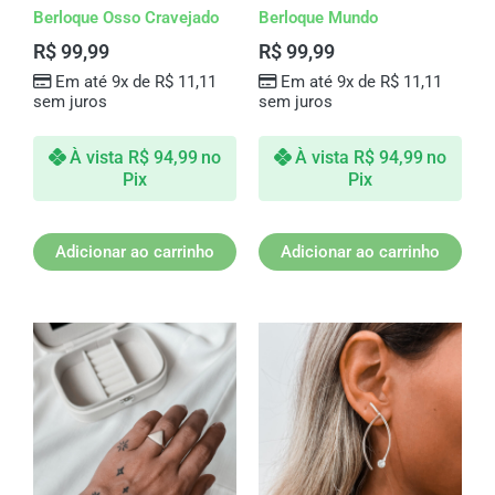
Berloque Osso Cravejado
Berloque Mundo
R$
99,99
R$
99,99
Em até 9x de
R$
11,11
Em até 9x de
R$
11,11
sem juros
sem juros
À vista
R$
94,99
no
À vista
R$
94,99
no
Pix
Pix
Adicionar ao carrinho
Adicionar ao carrinho
Este
produto
tem
várias
variantes.
As
opções