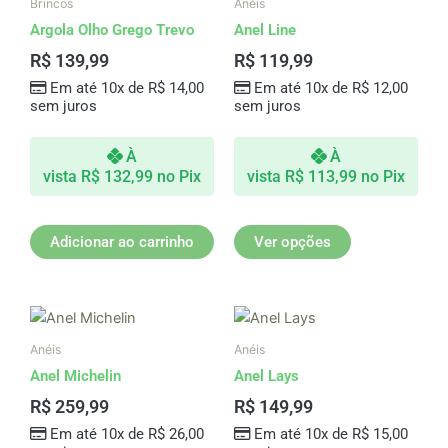
Brincos
Anéis
tem
Argola Olho Grego Trevo
Anel Line
várias
R$
139,99
R$
119,99
variantes.
Em até 10x de
R$
14,00
Em até 10x de
R$
12,00
As
sem juros
sem juros
opções
podem
À
À
ser
vista
R$
132,99
no Pix
vista
R$
113,99
no Pix
escolhidas
na
página
Adicionar ao carrinho
Ver opções
do
produto
Este
produto
Anéis
Anéis
tem
Anel Michelin
Anel Lays
várias
R$
259,99
R$
149,99
variantes.
Em até 10x de
R$
26,00
Em até 10x de
R$
15,00
As