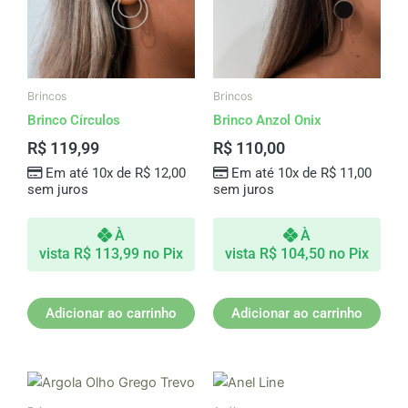
Brincos
Brincos
Brinco Círculos
Brinco Anzol Onix
R$
119,99
R$
110,00
Em até 10x de
R$
12,00
Em até 10x de
R$
11,00
sem juros
sem juros
À
À
vista
R$
113,99
no Pix
vista
R$
104,50
no Pix
Adicionar ao carrinho
Adicionar ao carrinho
Este
produto