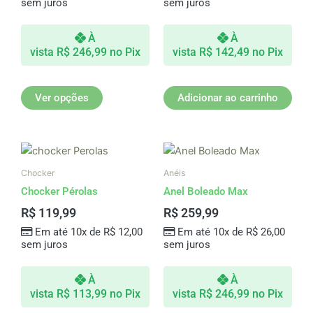
sem juros
sem juros
opções
podem
À
À
ser
vista
R$
246,99
no Pix
vista
R$
142,49
no Pix
escolhidas
na
página
Ver opções
Adicionar ao carrinho
do
produto
Este
produto
Chocker
Anéis
tem
Chocker Pérolas
Anel Boleado Max
várias
R$
119,99
R$
259,99
variantes.
Em até 10x de
R$
12,00
Em até 10x de
R$
26,00
As
sem juros
sem juros
opções
podem
À
À
ser
vista
R$
113,99
no Pix
vista
R$
246,99
no Pix
escolhidas