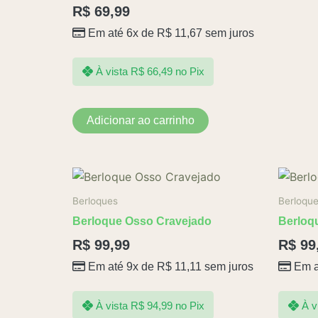
R$
69,99
Em até 6x de
R$
11,67
sem juros
À vista
R$
66,49
no Pix
Adicionar ao carrinho
Berloques
Berloqu
Berloque Osso Cravejado
Berloq
R$
99,99
R$
99
Em até 9x de
R$
11,11
sem juros
Em a
À vista
R$
94,99
no Pix
À v