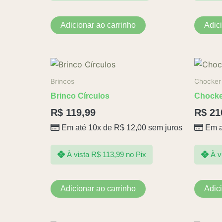
Adicionar ao carrinho
Adic
Brincos
Chocker
Brinco Círculos
Chocke
R$
119,99
R$
21
Em até 10x de
R$
12,00
sem juros
Em a
À vista
R$
113,99
no Pix
À v
Adicionar ao carrinho
Adic