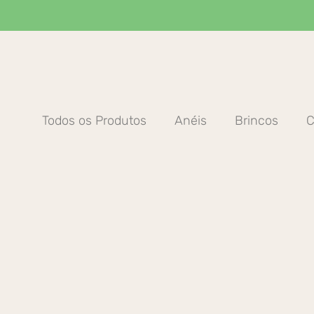
Ir
para
o
conteúdo
Todos os Produtos
Anéis
Brincos
C