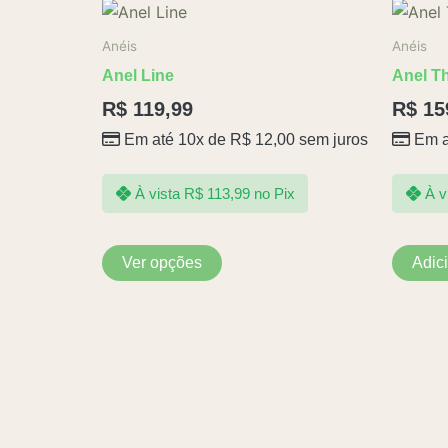
Este
produto
Anéis
Anéis
tem
Anel Line
Anel T
várias
R$
119,99
R$
15
variantes.
Em até 10x de
R$
12,00
sem juros
Em a
As
opções
podem
À vista
R$
113,99
no Pix
À v
ser
escolhidas
Ver opções
Adic
na
página
do
produto