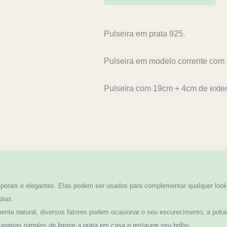
Pulseira em prata 925.
Pulseira em modelo corrente com p
Pulseira com 19cm + 4cm de exte
orais e elegantes. Elas podem ser usados para complementar qualquer look,
óias.
te natural, diversos fatores podem ocasionar o seu escurecimento, a polui
neiras simples de limpar a prata em casa e restaurar seu brilho.