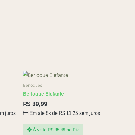
Berloques
Berloque Elefante
R$
89,99
m juros
Em até 8x de
R$
11,25
sem juros
À vista
R$
85,49
no Pix