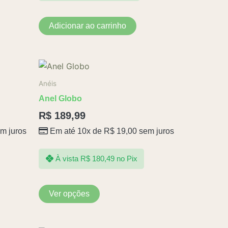
Adicionar ao carrinho
Este
produto
Anéis
tem
Anel Globo
várias
R$
189,99
variantes.
m juros
Em até 10x de
R$
19,00
sem juros
As
opções
podem
À vista
R$
180,49
no Pix
ser
escolhidas
Ver opções
na
página
do