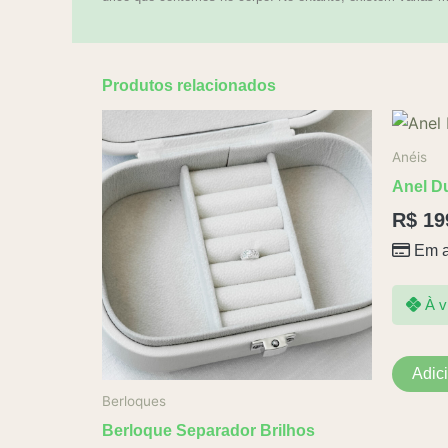
Produtos relacionados
Anéis
Anel D
R$
19
Em a
À v
Adic
Berloques
Berloque Separador Brilhos