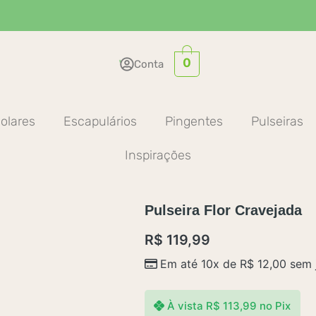
0
Conta
olares
Escapulários
Pingentes
Pulseiras
Inspirações
Pulseira Flor Cravejada
R$
119,99
Em até 10x de
R$
12,00
sem 
À vista
R$
113,99
no Pix