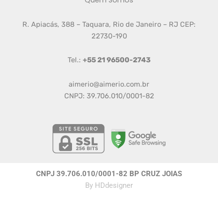
Quem Somos
R. Apiacás, 388 – Taquara, Rio de Janeiro – RJ CEP:
22730-190
Tel.:
+55 21 96500-2743
aimerio@aimerio.com.br
CNPJ: 39.706.010/0001-82
CNPJ 39.706.010/0001-82 BP CRUZ JOIAS
By
HDdesigner