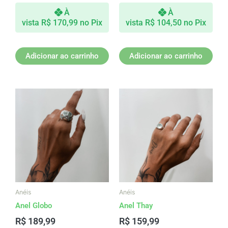
À
À
vista
R$
170,99
no Pix
vista
R$
104,50
no Pix
Adicionar ao carrinho
Adicionar ao carrinho
Este
produto
tem
várias
variantes.
As
opções
podem
ser
Anéis
Anéis
escolhidas
Anel Globo
Anel Thay
na
R$
189,99
R$
159,99