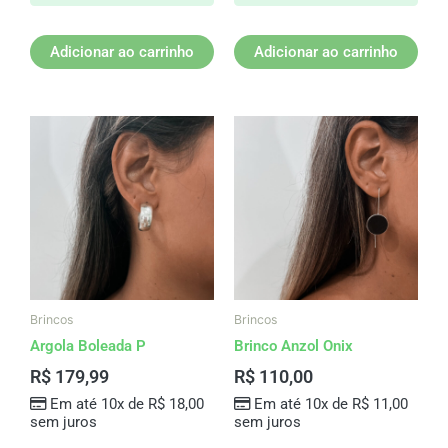
Adicionar ao carrinho
Adicionar ao carrinho
Brincos
Brincos
Argola Boleada P
Brinco Anzol Onix
R$
179,99
R$
110,00
Em até 10x de
R$
18,00
Em até 10x de
R$
11,00
sem juros
sem juros