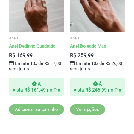
várias
variantes.
As
opções
podem
ser
Anéis
Anéis
escolhidas
Anel Dedinho Quadrado
Anel Boleado Max
na
R$
169,99
R$
259,99
página
Em até 10x de
R$
17,00
Em até 10x de
R$
26,00
do
sem juros
sem juros
produto
À
À
vista
R$
161,49
no Pix
vista
R$
246,99
no Pix
Adicionar ao carrinho
Ver opções