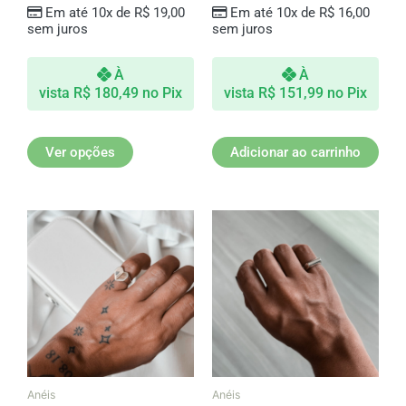
página
Em até 10x de
R$
19,00
Em até 10x de
R$
16,00
do
sem juros
sem juros
produto
À
À
vista
R$
180,49
no Pix
vista
R$
151,99
no Pix
Ver opções
Adicionar ao carrinho
Anéis
Anéis