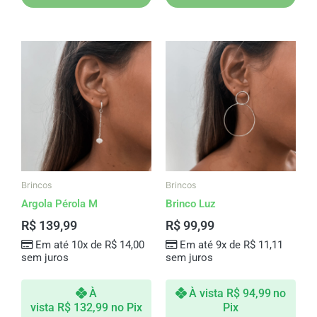
Brincos
Brincos
Argola Pérola M
Brinco Luz
R$
139,99
R$
99,99
Em até 10x de
R$
14,00
Em até 9x de
R$
11,11
sem juros
sem juros
À
À vista
R$
94,99
no
vista
R$
132,99
no Pix
Pix