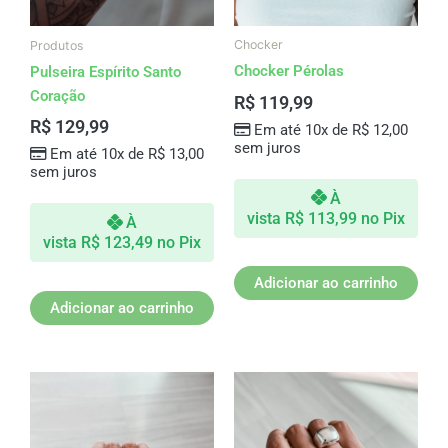
Chocker
Produtos
Chocker Pérolas
Pulseira Espírito Santo
Coração
R$
119,99
R$
129,99
Em até 10x de
R$
12,00
sem juros
Em até 10x de
R$
13,00
sem juros
À
vista
R$
113,99
no Pix
À
vista
R$
123,49
no Pix
Adicionar ao carrinho
Adicionar ao carrinho
Este
produto
tem