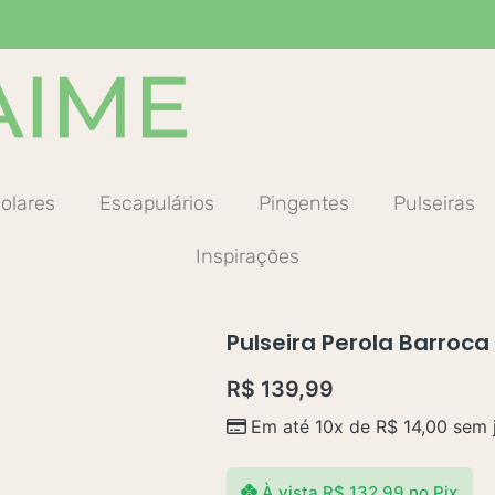
olares
Escapulários
Pingentes
Pulseiras
Inspirações
Pulseira Perola Barroca
R$
139,99
Em até 10x de
R$
14,00
sem 
À vista
R$
132,99
no Pix