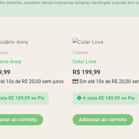
 entanto, existem várias maneiras simples de limpar a prata em cas
rios
Colares
ário Anny
Colar Love
9,99
R$
199,99
té 10x de
R$
20,00
sem juros
Em até 10x de
R$
20,00
sem
ista
R$
189,99
no Pix
À vista
R$
189,99
no Pix
ionar ao carrinho
Adicionar ao carrinho