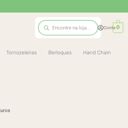
Pesquisar
produtos
0
Conta
Tornozeleiras
Berloques
Hand Chain
juros