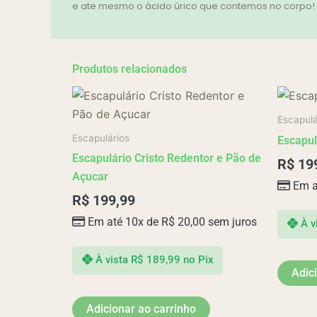
e ate mesmo o ácido úrico que contemos no corpo! No
Produtos relacionados
Escapulá
Escapulários
Escapul
Escapulário Cristo Redentor e Pão de
R$
19
Açucar
Em a
R$
199,99
Em até 10x de
R$
20,00
sem juros
À v
À vista
R$
189,99
no Pix
Adic
Adicionar ao carrinho