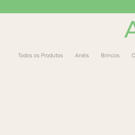
Ir
para
o
conteúdo
Todos os Produtos
Anéis
Brincos
C