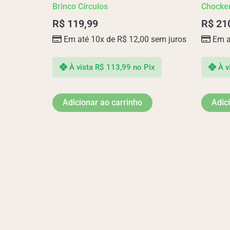
Brinco Círculos
Chocker
R$
119,99
R$
21
Em até 10x de
R$
12,00
sem juros
Em a
À vista
R$
113,99
no Pix
À v
Adicionar ao carrinho
Adic