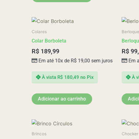
Colares
Berloqu
Colar Borboleta
Berloq
R$
189,99
R$
99
Em até 10x de
R$
19,00
sem juros
Em a
À vista
R$
180,49
no Pix
À v
Adicionar ao carrinho
Adic
Brincos
Chocker