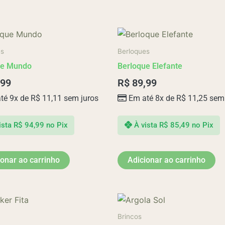
es
Berloques
ue Mundo
Berloque Elefante
,99
R$
89,99
té 9x de
R$
11,11
sem juros
Em até 8x de
R$
11,25
sem 
ista
R$
94,99
no Pix
À vista
R$
85,49
no Pix
ionar ao carrinho
Adicionar ao carrinho
Brincos