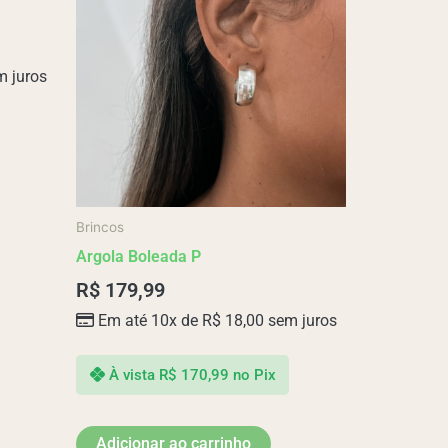
 juros
Brincos
Argola Boleada P
R$
179,99
Em até 10x de
R$
18,00
sem juros
À vista
R$
170,99
no Pix
Adicionar ao carrinho