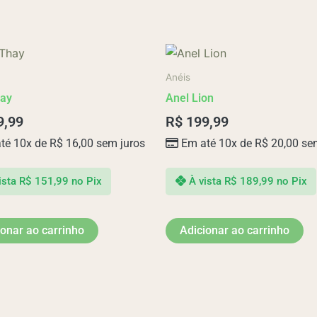
Anéis
hay
Anel Lion
9,99
R$
199,99
té 10x de
R$
16,00
sem juros
Em até 10x de
R$
20,00
sem
ista
R$
151,99
no Pix
À vista
R$
189,99
no Pix
ionar ao carrinho
Adicionar ao carrinho