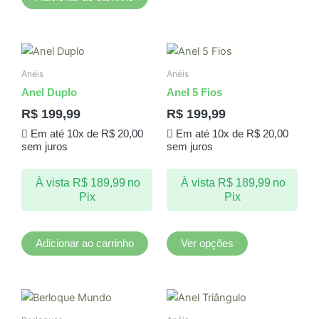
Este
produto
Anéis
Anéis
tem
Anel Duplo
Anel 5 Fios
várias
R$
199,99
R$
199,99
variantes.
Em até 10x de
R$
20,00
Em até 10x de
R$
20,00
As
sem juros
sem juros
opções
podem
À vista
R$
189,99
no
À vista
R$
189,99
no
ser
Pix
Pix
escolhidas
na
página
Adicionar ao carrinho
Ver opções
do
produto
Este
produto