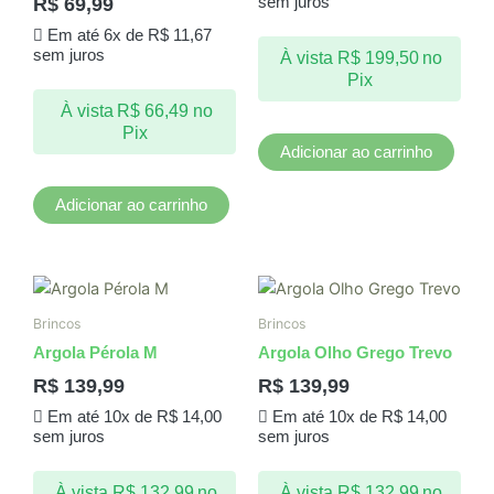
R$
69,99
sem juros
Em até 6x de
R$
11,67
sem juros
À vista
R$
199,50
no
Pix
À vista
R$
66,49
no
Pix
Adicionar ao carrinho
Adicionar ao carrinho
Brincos
Brincos
Argola Pérola M
Argola Olho Grego Trevo
R$
139,99
R$
139,99
Em até 10x de
R$
14,00
Em até 10x de
R$
14,00
sem juros
sem juros
À vista
R$
132,99
no
À vista
R$
132,99
no