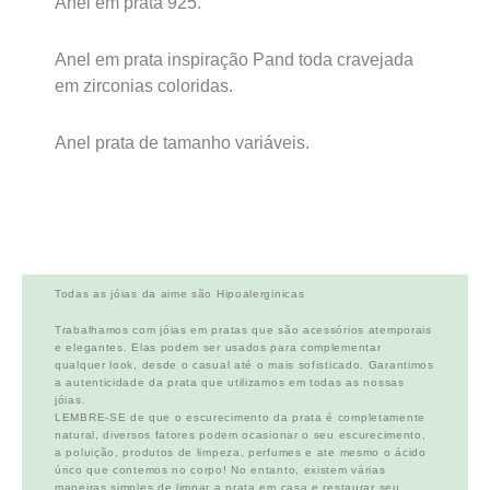
Anel em prata 925.
Anel em prata inspiração Pand toda cravejada
em zirconias coloridas.
Anel prata de tamanho variáveis.
Todas as jóias da aime são Hipoalerginicas
Trabalhamos com jóias em pratas que são acessórios atemporais
e elegantes. Elas podem ser usados para complementar
qualquer look, desde o casual até o mais sofisticado. Garantimos
a autenticidade da prata que utilizamos em todas as nossas
jóias.
LEMBRE-SE de que o escurecimento da prata é completamente
natural, diversos fatores podem ocasionar o seu escurecimento,
a poluição, produtos de limpeza, perfumes e ate mesmo o ácido
úrico que contemos no corpo! No entanto, existem várias
maneiras simples de limpar a prata em casa e restaurar seu