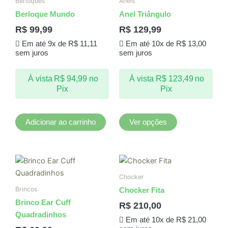
Berloques
Anéis
tem
Berloque Mundo
Anel Triângulo
várias
R$
99,99
R$
129,99
variantes.
Em até 9x de
R$
11,11
Em até 10x de
R$
13,00
As
sem juros
sem juros
opções
podem
À vista
R$
94,99
no
À vista
R$
123,49
no
ser
Pix
Pix
escolhidas
na
página
Adicionar ao carrinho
Ver opções
do
produto
Chocker
Brincos
Chocker Fita
Brinco Ear Cuff
R$
210,00
Quadradinhos
Em até 10x de
R$
21,00