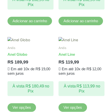
Pix
Pix
Adicionar ao carrinho
Adicionar ao carrinho
Este
Este
produto
produto
Anéis
Anéis
tem
tem
Anel Globo
Anel Line
várias
várias
R$
189,99
R$
119,99
variantes.
variantes.
Em até 10x de
R$
19,00
Em até 10x de
R$
12,00
As
As
sem juros
sem juros
opções
opções
podem
podem
À vista
R$
180,49
no
À vista
R$
113,99
no
ser
ser
Pix
Pix
escolhidas
escolhidas
na
na
página
página
Ver opções
Ver opções
do
do