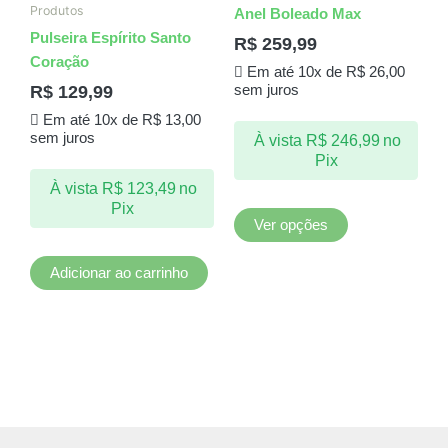
tem
Produtos
Anel Boleado Max
várias
Pulseira Espírito Santo
R$
259,99
variantes.
Coração
Em até 10x de
R$
26,00
As
R$
129,99
sem juros
opções
Em até 10x de
R$
13,00
podem
sem juros
À vista
R$
246,99
no
ser
Pix
escolhidas
À vista
R$
123,49
no
na
Pix
página
Ver opções
do
produto
Adicionar ao carrinho