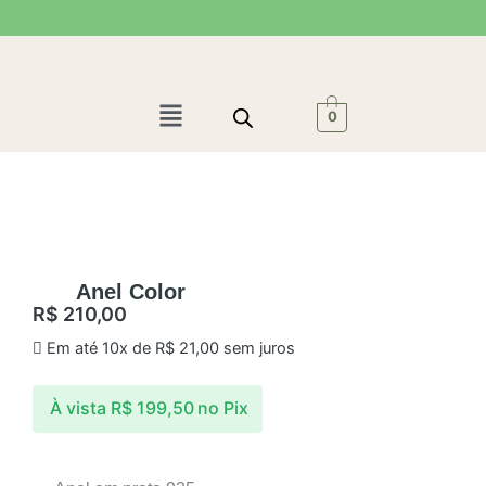
Ir
para
o
conteúdo
Menu
0
Anel Color
R$
210,00
Em até 10x de
R$
21,00
sem juros
À vista
R$
199,50
no Pix