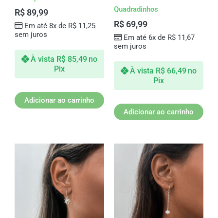
Quadradinhos
R$
89,99
R$
69,99
Em até 8x de
R$
11,25
sem juros
Em até 6x de
R$
11,67
sem juros
À vista
R$
85,49
no
Pix
À vista
R$
66,49
no
Pix
Adicionar ao carrinho
Adicionar ao carrinho