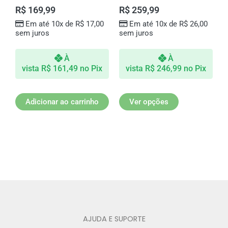
várias
R$
169,99
R$
259,99
variantes.
Em até 10x de
R$
17,00
Em até 10x de
R$
26,00
As
sem juros
sem juros
opções
podem
À
À
ser
vista
R$
161,49
no Pix
vista
R$
246,99
no Pix
escolhidas
na
página
Adicionar ao carrinho
Ver opções
do
produto
AJUDA E SUPORTE