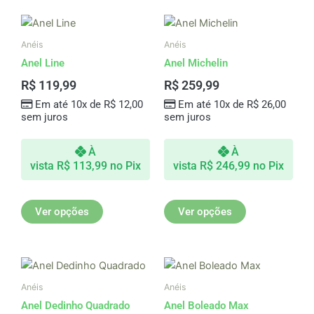
Este
Este
produto
produto
Anéis
Anéis
tem
tem
Anel Line
Anel Michelin
várias
várias
R$
119,99
R$
259,99
variantes.
variantes.
Em até 10x de
R$
12,00
Em até 10x de
R$
26,00
As
As
sem juros
sem juros
opções
opções
podem
podem
À
À
ser
ser
vista
R$
113,99
no Pix
vista
R$
246,99
no Pix
escolhidas
escolhidas
na
na
página
página
Ver opções
Ver opções
do
do
produto
produto
Este
produto
Anéis
Anéis
tem
Anel Dedinho Quadrado
Anel Boleado Max