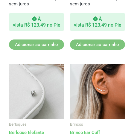
sem juros
sem juros
À
À
vista
R$
123,49
no Pix
vista
R$
123,49
no Pix
Adicionar ao carrinho
Adicionar ao carrinho
Berloques
Brincos
Berloque Elefante
Brinco Ear Cuff