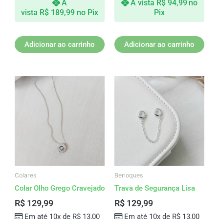
À
À vista
R$
94,99
no
vista
R$
189,99
no Pix
Pix
Adicionar ao carrinho
Adicionar ao carrinho
Colares
Berloques
Colar Olho Grego Cravejado
Trava de Segurança Lisa
R$
129,99
R$
129,99
Em até 10x de
R$
13,00
Em até 10x de
R$
13,00