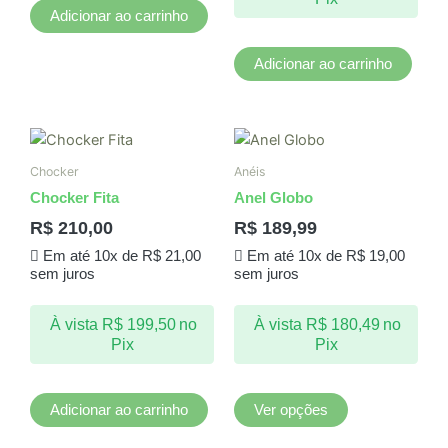
Adicionar ao carrinho
Adicionar ao carrinho
Este
produto
Chocker
Anéis
tem
Chocker Fita
Anel Globo
várias
R$
210,00
R$
189,99
variantes.
Em até 10x de
R$
21,00
Em até 10x de
R$
19,00
As
sem juros
sem juros
opções
podem
À vista
R$
199,50
no
À vista
R$
180,49
no
ser
Pix
Pix
escolhidas
na
página
Adicionar ao carrinho
Ver opções
do