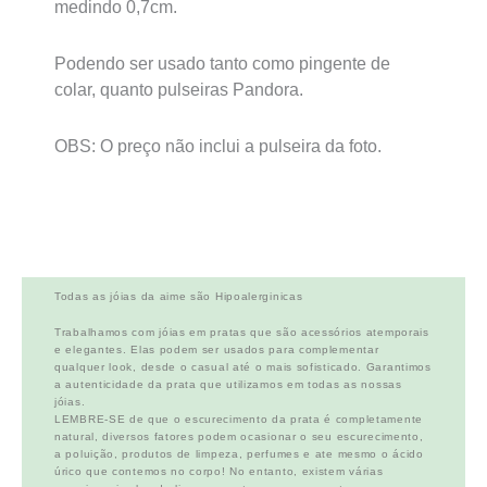
medindo 0,7cm.
Podendo ser usado tanto como pingente de
colar, quanto pulseiras Pandora.
OBS: O preço não inclui a pulseira da foto.
Todas as jóias da aime são Hipoalerginicas
Trabalhamos com jóias em pratas que são acessórios atemporais
e elegantes. Elas podem ser usados para complementar
qualquer look, desde o casual até o mais sofisticado. Garantimos
a autenticidade da prata que utilizamos em todas as nossas
jóias.
LEMBRE-SE de que o escurecimento da prata é completamente
natural, diversos fatores podem ocasionar o seu escurecimento,
a poluição, produtos de limpeza, perfumes e ate mesmo o ácido
úrico que contemos no corpo! No entanto, existem várias