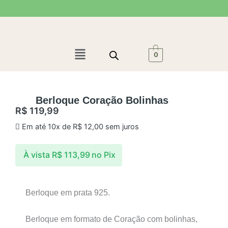
Ir
para
o
conteúdo
Menu
0
Berloque Coração Bolinhas
R$
119,99
Em até 10x de
R$
12,00
sem juros
À vista
R$
113,99
no Pix
Berloque em prata 925.
Berloque em formato de Coração com bolinhas,