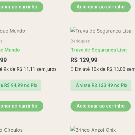
ionar ao carrinho
Adicionar ao carrinho
es
Berloques
ue Mundo
Trava de Segurança Lisa
,99
R$
129,99
é 9x de
R$
11,11
sem juros
Em até 10x de
R$
13,00
sem 
ta
R$
94,99
no Pix
À vista
R$
123,49
no Pix
ionar ao carrinho
Adicionar ao carrinho