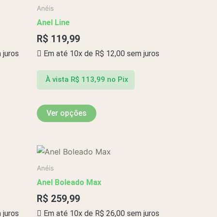
produto
Anéis
tem
Anel Line
várias
R$
119,99
variantes.
juros
Em até 10x de
R$
12,00
sem juros
As
opções
podem
À vista
R$
113,99
no Pix
ser
escolhidas
Ver opções
na
página
do
Este
produto
produto
Anéis
tem
Anel Boleado Max
várias
R$
259,99
variantes.
juros
Em até 10x de
R$
26,00
sem juros
As