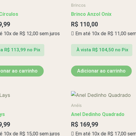
Brincos
Círculos
Brinco Anzol Onix
9,99
R$
110,00
é 10x de
R$
12,00
sem juros
Em até 10x de
R$
11,00
sem 
ta
R$
113,99
no Pix
À vista
R$
104,50
no Pix
ionar ao carrinho
Adicionar ao carrinho
Anéis
ys
Anel Dedinho Quadrado
9,99
R$
169,99
é 10x de
R$
15,00
sem juros
Em até 10x de
R$
17,00
sem 