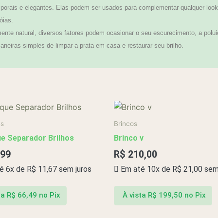
orais e elegantes. Elas podem ser usados para complementar qualquer look,
óias.
te natural, diversos fatores podem ocasionar o seu escurecimento, a polui
neiras simples de limpar a prata em casa e restaurar seu brilho.
es
Brincos
e Separador Brilhos
Brinco v
,99
R$
210,00
é 6x de
R$
11,67
sem juros
Em até 10x de
R$
21,00
sem 
ta
R$
66,49
no Pix
À vista
R$
199,50
no Pix