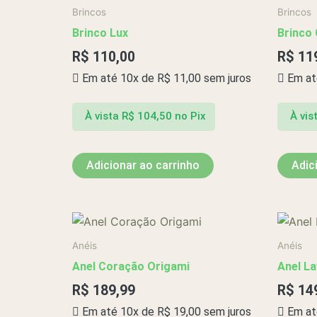
Brincos
Brincos
Brinco Lux
Brinco 
R$
110,00
R$
11
Em até 10x de
R$
11,00
sem juros
Em at
À vista
R$
104,50
no Pix
À vis
Adicionar ao carrinho
Adic
Anéis
Anéis
Anel Coração Origami
Anel La
R$
189,99
R$
14
Em até 10x de
R$
19,00
sem juros
Em at