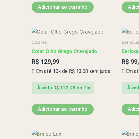
Adicionar ao carrinho
Adic
Colares
Berloqu
Colar Olho Grego Cravejado
Berloq
R$
129,99
R$
99
Em até 10x de
R$
13,00
sem juros
Em at
À vista
R$
123,49
no Pix
À vis
Adicionar ao carrinho
Adic