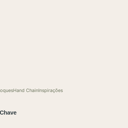
loques
Hand Chain
Inspirações
 Chave