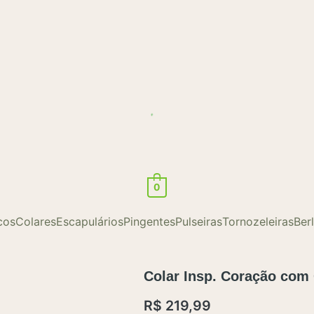
0
cos
Colares
Escapulários
Pingentes
Pulseiras
Tornozeleiras
Ber
Colar Insp. Coração com
R$
219,99