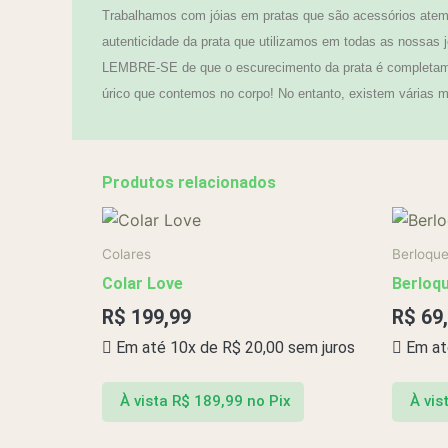
Trabalhamos com jóias em pratas que são acessórios atemp
autenticidade da prata que utilizamos em todas as nossas j
LEMBRE-SE de que o escurecimento da prata é completamen
úrico que contemos no corpo! No entanto, existem várias ma
Produtos relacionados
Colares
Berloqu
Colar Love
Berloqu
R$
199,99
R$
69
Em até 10x de
R$
20,00
sem juros
Em at
À vista
R$
189,99
no Pix
À vis