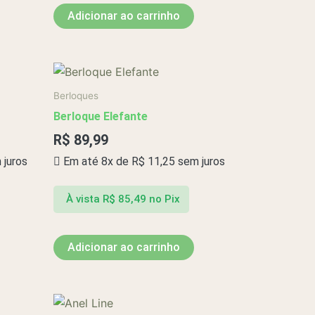
Adicionar ao carrinho
Berloques
Berloque Elefante
R$
89,99
juros
Em até 8x de
R$
11,25
sem juros
À vista
R$
85,49
no Pix
Adicionar ao carrinho
Este