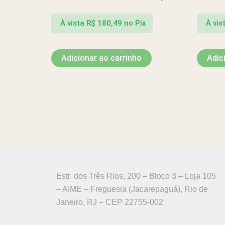
À vista
R$
180,49
no Pix
À vis
Adicionar ao carrinho
Adic
Estr. dos Três Rios, 200 – Bloco 3 – Loja 105
– AIME – Freguesia (Jacarepaguá), Rio de
Janeiro, RJ – CEP 22755-002