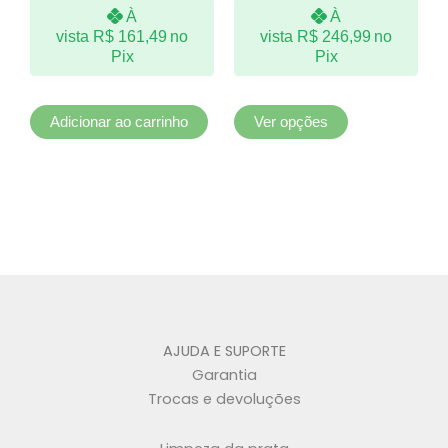
À
À
ser
vista
R$
161,49
no
vista
R$
246,99
no
escolhidas
Pix
Pix
na
página
do
Adicionar ao carrinho
Ver opções
produto
AJUDA E SUPORTE
Garantia
Trocas e devoluções