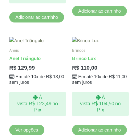
Adicionar ao carrinho
Adicionar ao carrinho
Este
produto
Anéis
Brincos
tem
Anel Triângulo
Brinco Lux
várias
R$
129,99
R$
110,00
variantes.
Em até 10x de
R$
13,00
Em até 10x de
R$
11,00
As
sem juros
sem juros
opções
podem
À
À
ser
vista
R$
123,49
no
vista
R$
104,50
no
escolhidas
Pix
Pix
na
página
do
Ver opções
Adicionar ao carrinho
produto