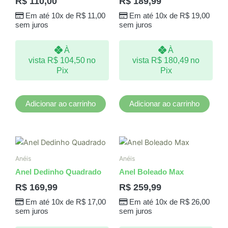
R$
110,00
R$
189,99
Em até 10x de
R$
11,00
Em até 10x de
R$
19,00
sem juros
sem juros
À
À
vista
R$
104,50
no
vista
R$
180,49
no
Pix
Pix
Adicionar ao carrinho
Adicionar ao carrinho
Este
produto
Anéis
Anéis
tem
Anel Dedinho Quadrado
Anel Boleado Max
várias
R$
169,99
R$
259,99
variantes.
Em até 10x de
R$
17,00
Em até 10x de
R$
26,00
As
sem juros
sem juros
opções
podem