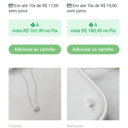
Em até 10x de
R$
17,00
Em até 10x de
R$
19,00
sem juros
sem juros
À
À
vista
R$
161,49
no Pix
vista
R$
180,49
no Pix
Adicionar ao carrinho
Adicionar ao carrinho
Colares
Berloques