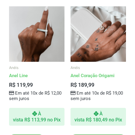
Este
produto
tem
várias
variantes.
As
opções
podem
ser
Anéis
Anéis
escolhidas
Anel Line
Anel Coração Origami
na
R$
119,99
R$
189,99
página
Em até 10x de
R$
12,00
Em até 10x de
R$
19,00
do
sem juros
sem juros
produto
À
À
vista
R$
113,99
no Pix
vista
R$
180,49
no Pix