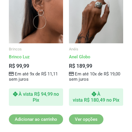
tem
várias
variantes.
As
opções
podem
ser
Brincos
Anéis
escolhidas
Brinco Luz
Anel Globo
na
R$
99,99
R$
189,99
página
Em até 9x de
R$
11,11
Em até 10x de
R$
19,00
do
sem juros
sem juros
produto
À vista
R$
94,99
no
À
Pix
vista
R$
180,49
no Pix
Adicionar ao carrinho
Ver opções