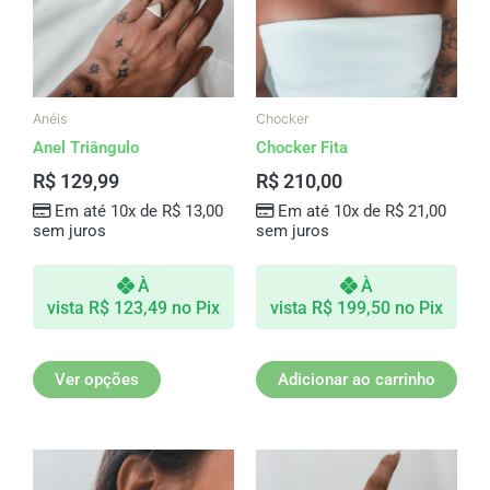
variantes.
As
opções
podem
ser
Anéis
Chocker
escolhidas
Anel Triângulo
Chocker Fita
na
R$
129,99
R$
210,00
página
Em até 10x de
R$
13,00
Em até 10x de
R$
21,00
do
sem juros
sem juros
produto
À
À
vista
R$
123,49
no Pix
vista
R$
199,50
no Pix
Ver opções
Adicionar ao carrinho
Este
produto