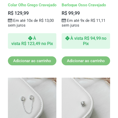
Colar Olho Grego Cravejado
Berloque Osso Cravejado
R$
129,99
R$
99,99
Em até 10x de
R$
13,00
Em até 9x de
R$
11,11
sem juros
sem juros
À
À vista
R$
94,99
no
vista
R$
123,49
no Pix
Pix
Adicionar ao carrinho
Adicionar ao carrinho