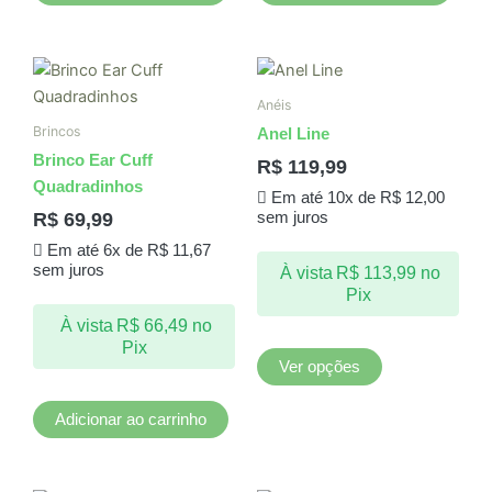
Este
produto
Anéis
tem
Brincos
Anel Line
várias
Brinco Ear Cuff
R$
119,99
variantes.
Quadradinhos
Em até 10x de
R$
12,00
As
R$
69,99
sem juros
opções
Em até 6x de
R$
11,67
podem
sem juros
À vista
R$
113,99
no
ser
Pix
escolhidas
À vista
R$
66,49
no
na
Pix
página
Ver opções
do
produto
Adicionar ao carrinho