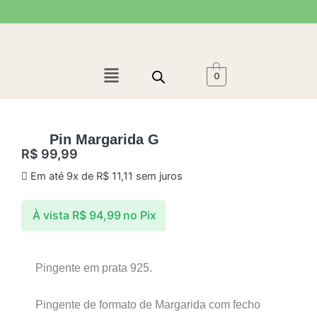
Ir
para
o
conteúdo
Menu
0
Pin Margarida G
R$
99,99
Em até 9x de
R$
11,11
sem juros
À vista
R$
94,99
no Pix
Pingente em prata 925.
Pingente de formato de Margarida com fecho