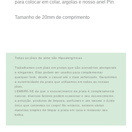
para colocar em colar, argolas e nosso anel Pin
Tamanho de 20mm de comprimento
Todas as jóias da aime são Hipoalerginicas
Trabalhamos com jóias em pratas que são acessórios atemporais
e elegantes. Elas podem ser usados para complementar
qualquer look, desde o casual até o mais sofisticado. Garantimos
a autenticidade da prata que utilizamos em todas as nossas
jóias.
LEMBRE-SE de que o escurecimento da prata é completamente
natural, diversos fatores podem ocasionar o seu escurecimento,
a poluição, produtos de limpeza, perfumes e ate mesmo o ácido
úrico que contemos no corpo! No entanto, existem várias
maneiras simples de limpar a prata em casa e restaurar seu
brilho.