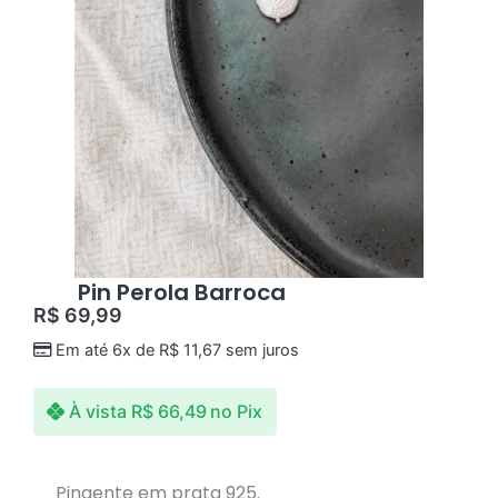
Pin Perola Barroca
R$
69,99
Em até 6x de
R$
11,67
sem juros
À vista
R$
66,49
no Pix
Pingente em prata 925.