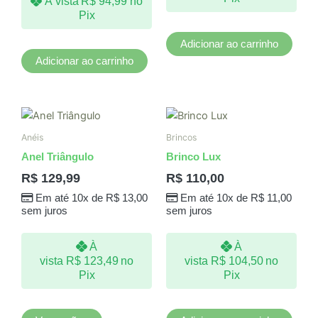
À vista
R$
94,99
no
Pix
Adicionar ao carrinho
Adicionar ao carrinho
Este
produto
Anéis
Brincos
tem
Anel Triângulo
Brinco Lux
várias
R$
129,99
R$
110,00
variantes.
Em até 10x de
R$
13,00
Em até 10x de
R$
11,00
As
sem juros
sem juros
opções
podem
À
À
ser
vista
R$
123,49
no
vista
R$
104,50
no
escolhidas
Pix
Pix
na
página