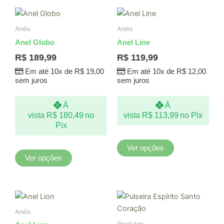
Este
Este
produto
produto
Anéis
Anéis
tem
tem
Anel Globo
Anel Line
várias
várias
R$
189,99
R$
119,99
variantes.
variantes.
Em até 10x de
R$
19,00
Em até 10x de
R$
12,00
As
As
sem juros
sem juros
opções
opções
podem
podem
À
À
ser
ser
vista
R$
180,49
no
vista
R$
113,99
no Pix
escolhidas
escolhidas
Pix
na
na
página
página
Ver opções
do
do
Ver opções
produto
produto
Anéis
Produtos