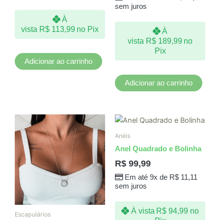
sem juros
À
vista
R$
113,99
no Pix
À
vista
R$
189,99
no
Pix
Adicionar ao carrinho
Adicionar ao carrinho
Anéis
Anel Quadrado e Bolinha
R$
99,99
Em até 9x de
R$
11,11
sem juros
À vista
R$
94,99
no
Escapulários