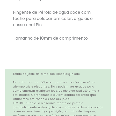
Pingente de Pérola de agua doce com
fecho para colocar em colar, argolas e
nosso anel Pin
Tamanho de 10mm de comprimento
Todas as jóias da aime são Hipoalerginicas
Trabalhamos com jóias em pratas que são acessórios
atemporais e elegantes. Elas podem ser usados para
complementar qualquer look, desde o casual até o mais
sofisticado. Garantimos a autenticidade da prata que
utilizamos em todas as nossas jóias.
LEMBRE-SE de que o escurecimento da prata é
completamente natural, diversos fatores podem ocasionar
o seu escurecimento, a poluição, produtos de limpeza,
perfumes e ate mesmo o ácido úrico que contemos no