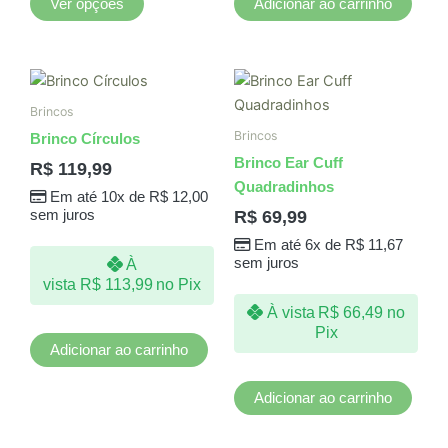
do
Ver opções
Adicionar ao carrinho
produto
Brincos
Brincos
Brinco Círculos
Brinco Ear Cuff
R$
119,99
Quadradinhos
Em até 10x de
R$
12,00
R$
69,99
sem juros
Em até 6x de
R$
11,67
sem juros
À
vista
R$
113,99
no Pix
À vista
R$
66,49
no
Pix
Adicionar ao carrinho
Adicionar ao carrinho