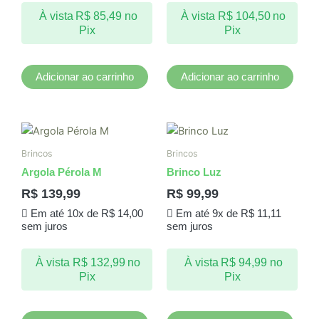
À vista
R$
85,49
no
À vista
R$
104,50
no
Pix
Pix
Adicionar ao carrinho
Adicionar ao carrinho
Brincos
Brincos
Argola Pérola M
Brinco Luz
R$
139,99
R$
99,99
Em até 10x de
R$
14,00
Em até 9x de
R$
11,11
sem juros
sem juros
À vista
R$
132,99
no
À vista
R$
94,99
no
Pix
Pix