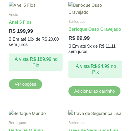
Este
produto
Anéis
tem
Berloques
Anel 5 Fios
várias
Berloque Osso Cravejado
R$
199,99
variantes.
R$
99,99
Em até 10x de
R$
20,00
As
sem juros
Em até 9x de
R$
11,11
opções
sem juros
podem
À vista
R$
189,99
no
ser
Pix
À vista
R$
94,99
no
escolhidas
Pix
na
página
Ver opções
do
Adicionar ao carrinho
produto
Berloques
Berloques
Berloque Mundo
Trava de Segurança Lisa