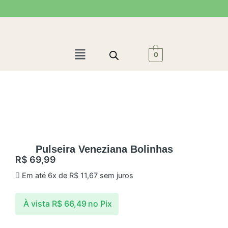
Ir
para
o
conteúdo
Menu
0
Pulseira Veneziana Bolinhas
R$
69,99
Em até 6x de
R$
11,67
sem juros
À vista
R$
66,49
no Pix