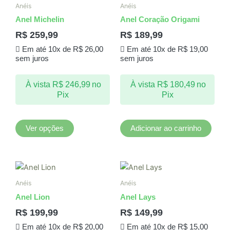
produto
Anéis
Anéis
tem
Anel Michelin
Anel Coração Origami
várias
R$
259,99
R$
189,99
variantes.
Em até 10x de
R$
26,00
Em até 10x de
R$
19,00
As
sem juros
sem juros
opções
podem
À vista
R$
246,99
no
À vista
R$
180,49
no
ser
Pix
Pix
escolhidas
na
página
Ver opções
Adicionar ao carrinho
do
produto
Anéis
Anéis
Anel Lion
Anel Lays
R$
199,99
R$
149,99
Em até 10x de
R$
20,00
Em até 10x de
R$
15,00