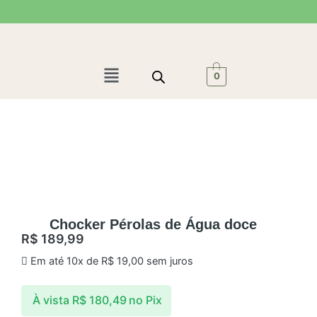
Ir
para
o
conteúdo
Menu
0
Chocker Pérolas de Água doce
R$
189,99
Em até 10x de
R$
19,00
sem juros
À vista
R$
180,49
no Pix