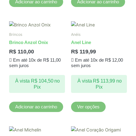
Adicionar ao carrinho
Adicionar ao carrinho
Este
produto
Brincos
Anéis
tem
Brinco Anzol Onix
Anel Line
várias
R$
110,00
R$
119,99
variantes.
Em até 10x de
R$
11,00
Em até 10x de
R$
12,00
As
sem juros
sem juros
opções
podem
À vista
R$
104,50
no
À vista
R$
113,99
no
ser
Pix
Pix
escolhidas
na
página
Adicionar ao carrinho
Ver opções
do
produto
Este