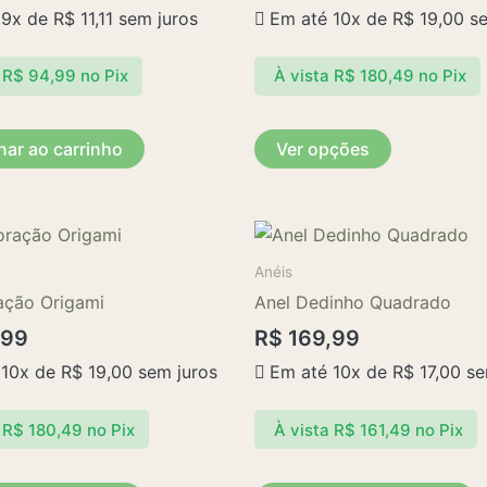
 9x de
R$
11,11
sem juros
Em até 10x de
R$
19,00
se
As
opções
R$
94,99
no Pix
À vista
R$
180,49
no Pix
podem
ser
escolhidas
nar ao carrinho
Ver opções
na
página
do
produto
Anéis
ação Origami
Anel Dedinho Quadrado
,99
R$
169,99
 10x de
R$
19,00
sem juros
Em até 10x de
R$
17,00
se
R$
180,49
no Pix
À vista
R$
161,49
no Pix