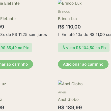
Brincos
Elefante
Brinco Lux
99
R$
110,00
 8x de
R$
11,25
sem juros
Em até 10x de
R$
11,00
se
R$
85,49
no Pix
À vista
R$
104,50
no Pix
nar ao carrinho
Adicionar ao carrinho
Este
produto
Anéis
tem
uz
Anel Globo
várias
99
R$
189,99
variantes.