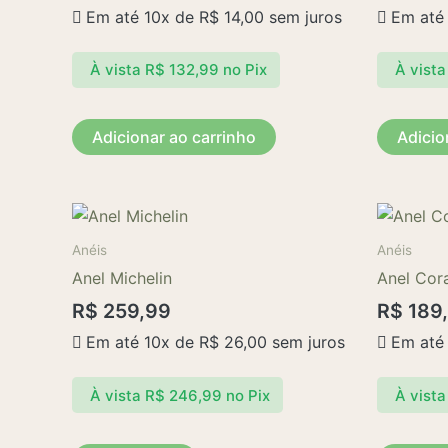
Em até 10x de
R$
14,00
sem juros
Em até
À vista
R$
132,99
no Pix
À vista
Adicionar ao carrinho
Adicio
Este
produto
Anéis
Anéis
tem
Anel Michelin
Anel Cor
várias
R$
259,99
R$
189
variantes.
Em até 10x de
R$
26,00
sem juros
Em até
As
opções
À vista
R$
246,99
no Pix
À vista
podem
ser