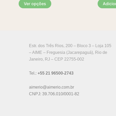
escolhidas
Ver opções
Adicio
na
página
do
produto
Estr. dos Três Rios, 200 – Bloco 3 – Loja 105
– AIME – Freguesia (Jacarepaguá), Rio de
Janeiro, RJ – CEP 22755-002
Tel.:
+55 21 96500-2743
aimerio@aimerio.com.br
CNPJ: 39.706.010/0001-82