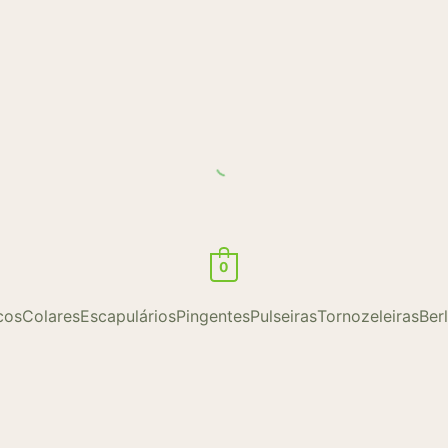
0
cos
Colares
Escapulários
Pingentes
Pulseiras
Tornozeleiras
Ber