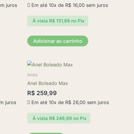
m juros
Em até 10x de
R$
16,00
sem juros
À vista
R$
151,99
no Pix
Adicionar ao carrinho
Este
produto
Anéis
tem
Anel Boleado Max
várias
R$
259,99
variantes.
m juros
Em até 10x de
R$
26,00
sem juros
As
opções
À vista
R$
246,99
no Pix
podem
ser